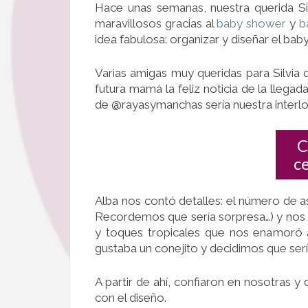
Hace unas semanas, nuestra querida 
maravillosos gracias al
baby shower
y
b
idea fabulosa: organizar y diseñar el bab
Varias amigas muy queridas para Silvia 
futura mamá la feliz noticia de la lleg
de @rayasymanchas sería nuestra interlo
C
c
Alba nos contó detalles: el número de asi
Recordemos que sería sorpresa…) y nos m
y toques tropicales que nos enamoró a
gustaba un conejito y decidimos que sería
A partir de ahí, confiaron en nosotras y
con el diseño.