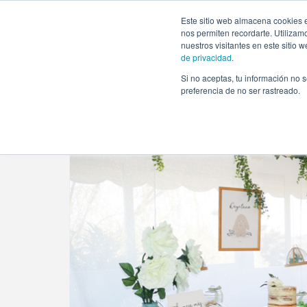
https://www.evento.love/blog/baby-shower-sorpresa-sil
Este sitio web almacena cookies e
nos permiten recordarte. Utilizam
nuestros visitantes en este sitio
de privacidad
.
Si no aceptas, tu información no s
Evento.love
»
Nuestros eventos
»
Un baby shower sor
preferencia de no ser rastreado.