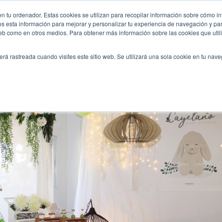
via-de-benito/?utm_source=web&utm_medium=post&utm_cam
n tu ordenador. Estas cookies se utilizan para recopilar información sobre cómo in
INICIO
QUIÉNES SOMOS
TE OFRECEMOS
os esta información para mejorar y personalizar tu experiencia de navegación y para
 web como en otros medios. Para obtener más información sobre las cookies que uti
erá rastreada cuando visites este sitio web. Se utilizará una sola cookie en tu nav
presa para Silvia de Benito