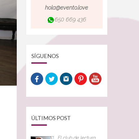
hola@evento.love
650 669 436
SÍGUENOS
ÚLTIMOS POST
El club de lectura