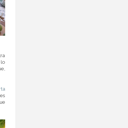
tra
 lo
ue,
rta
ces
que