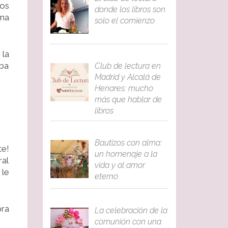
tos
donde los libros son
una
solo el comienzo
 la
lba
Club de lectura en
Madrid y Alcalá de
Henares: mucho
más que hablar de
libros
Bautizos con alma:
te!
un homenaje a la
ral
vida y al amor
 le
eterno
bra
La celebración de la
comunión con una