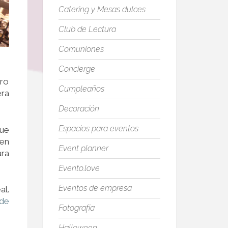
Catering y Mesas dulces
Club de Lectura
Comuniones
Concierge
tro
Cumpleaños
era
Decoración
Espacios para eventos
que
 en
Event planner
ara
Evento.love
Eventos de empresa
al.
 de
Fotografía
Halloween