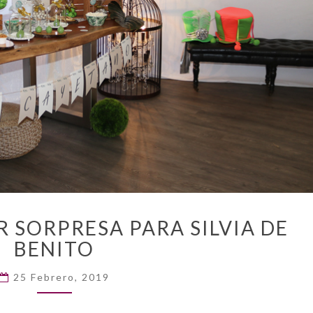
UN
 SORPRESA PARA SILVIA DE
BABY
BENITO
SHOWER
SORPRESA
25 Febrero, 2019
PARA
SILVIA