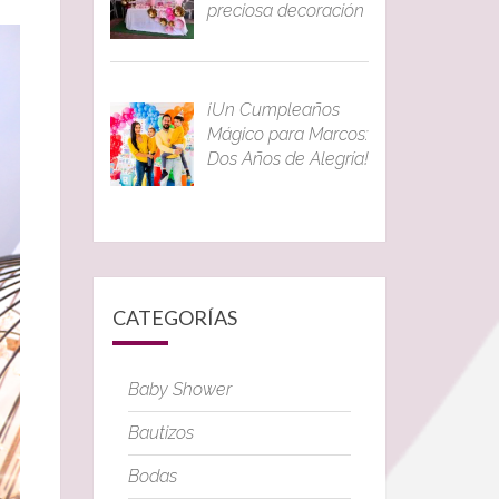
preciosa decoración
¡Un Cumpleaños
Mágico para Marcos:
Dos Años de Alegría!
CATEGORÍAS
Baby Shower
Bautizos
Bodas