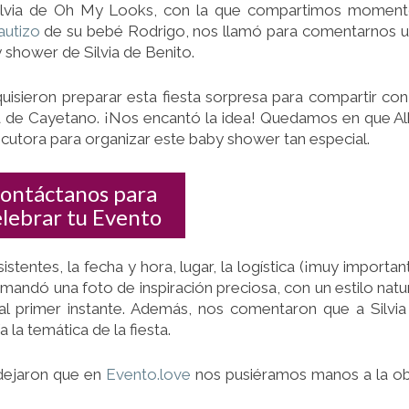
DE
Silvia de Oh My Looks, con la que compartimos momen
BENITO
autizo
de su bebé Rodrigo, nos llamó para comentarnos 
y shower de Silvia de Benito.
quisieron preparar esta fiesta sorpresa para compartir con
ada de Cayetano. ¡Nos encantó la idea! Quedamos en que A
cutora para organizar este baby shower tan especial.
ontáctanos para
elebrar tu Evento
stentes, la fecha y hora, lugar, la logística (¡muy importan
andó una foto de inspiración preciosa, con un estilo natu
l primer instante. Además, nos comentaron que a Silvia
 la temática de la fiesta.
 dejaron que en
Evento.love
nos pusiéramos manos a la o