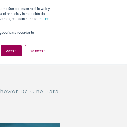
teractúas con nuestro sitio web y
PLANES
NUESTROS EVENTOS
BLOG
CONTACTO
 el análisis y la medición de
lizamos, consulta nuestra
Política
egador para recordar tu
Acepto
No acepto
hower De Cine Para