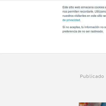
https://www.evento.love/blog/baby-shower-cine-pequeno-
Este sitio web almacena cookies e
nos permiten recordarte. Utilizam
nuestros visitantes en este sitio
de privacidad
.
Si no aceptas, tu información no s
Evento.love
»
Nuestros eventos
»
Un Baby Shower de 
preferencia de no ser rastreado.
Publicad