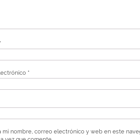
*
lectrónico
*
 mi nombre, correo electrónico y web en este nave
a vez que comente.