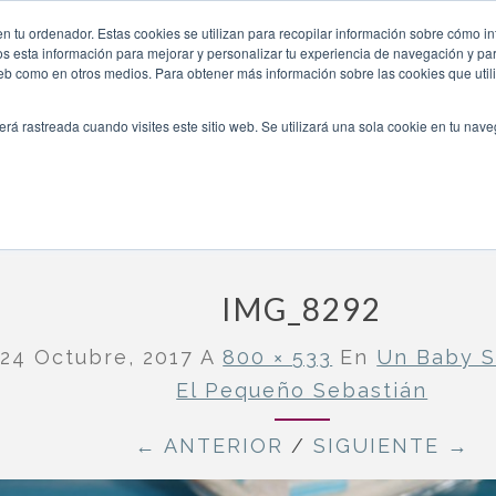
sebastian/img_8292/
n tu ordenador. Estas cookies se utilizan para recopilar información sobre cómo in
INICIO
QUIÉNES SOMOS
TE OFRECEMOS
os esta información para mejorar y personalizar tu experiencia de navegación y para
 web como en otros medios. Para obtener más información sobre las cookies que uti
erá rastreada cuando visites este sitio web. Se utilizará una sola cookie en tu nav
cine para el pequeño Sebastián
»
IMG_8292
IMG_8292
o
24 Octubre, 2017
A
800 × 533
En
Un Baby S
El Pequeño Sebastián
← ANTERIOR
/
SIGUIENTE →