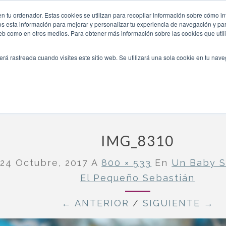
sebastian/img_8310/
n tu ordenador. Estas cookies se utilizan para recopilar información sobre cómo in
INICIO
QUIÉNES SOMOS
TE OFRECEMOS
os esta información para mejorar y personalizar tu experiencia de navegación y para
 web como en otros medios. Para obtener más información sobre las cookies que uti
erá rastreada cuando visites este sitio web. Se utilizará una sola cookie en tu nav
cine para el pequeño Sebastián
»
IMG_8310
IMG_8310
o
24 Octubre, 2017
A
800 × 533
En
Un Baby S
El Pequeño Sebastián
← ANTERIOR
/
SIGUIENTE →