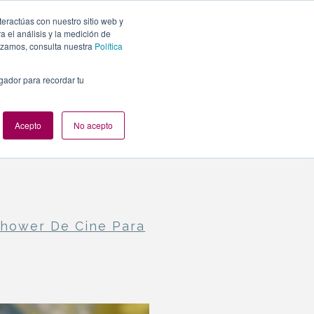
teractúas con nuestro sitio web y
PLANES
NUESTROS EVENTOS
BLOG
CONTACTO
 el análisis y la medición de
lizamos, consulta nuestra
Política
egador para recordar tu
Acepto
No acepto
hower De Cine Para