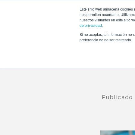
https://www.evento.love/blog/baby-shower-cine-pequeno-
Este sitio web almacena cookies e
nos permiten recordarte. Utilizam
nuestros visitantes en este sitio
de privacidad
.
Si no aceptas, tu información no s
Evento.love
»
Nuestros eventos
»
Un Baby Shower de 
preferencia de no ser rastreado.
Publicad