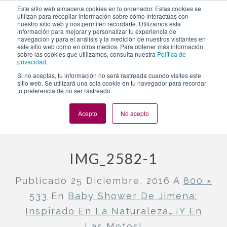
https://www.evento.love/blog/baby-shower-jimena-
Este sitio web almacena cookies en tu ordenador. Estas cookies se
utilizan para recopilar información sobre cómo interactúas con
inspirado-la-naturaleza-las-motos-madrid/img_2582-1/
nuestro sitio web y nos permiten recordarte. Utilizamos esta
información para mejorar y personalizar tu experiencia de
navegación y para el análisis y la medición de nuestros visitantes en
este sitio web como en otros medios. Para obtener más información
Togg
sobre las cookies que utilizamos, consulta nuestra
Política de
privacidad
.
navi
Si no aceptas, tu información no será rastreada cuando visites este
sitio web. Se utilizará una sola cookie en tu navegador para recordar
tu preferencia de no ser rastreado.
Evento.love
»
Nuestros eventos
»
Baby shower de Jimena:
inspirado en la naturaleza….¡y en las motos!
»
img_2582-1
Acepto
No acepto
IMG_2582-1
Publicado
25 Diciembre, 2016
A
800 ×
533
En
Baby Shower De Jimena:
Inspirado En La Naturaleza….¡y En
Las Motos!