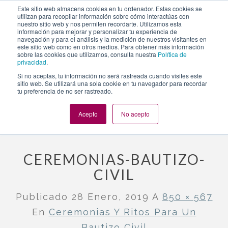
https://www.evento.love/blog/ceremonias-y-ritos-para-un-
Este sitio web almacena cookies en tu ordenador. Estas cookies se
utilizan para recopilar información sobre cómo interactúas con
bautizo-civil/ceremonias-bautizo-civil/
nuestro sitio web y nos permiten recordarte. Utilizamos esta
información para mejorar y personalizar tu experiencia de
navegación y para el análisis y la medición de nuestros visitantes en
este sitio web como en otros medios. Para obtener más información
Togg
sobre las cookies que utilizamos, consulta nuestra
Política de
privacidad
.
navi
Si no aceptas, tu información no será rastreada cuando visites este
sitio web. Se utilizará una sola cookie en tu navegador para recordar
tu preferencia de no ser rastreado.
Evento.love
»
Bautizos
»
Ceremonias y ritos para un bautizo civil
»
ceremonias-bautizo-civil
Acepto
No acepto
CEREMONIAS-BAUTIZO-
CIVIL
Publicado
28 Enero, 2019
A
850 × 567
En
Ceremonias Y Ritos Para Un
Bautizo Civil