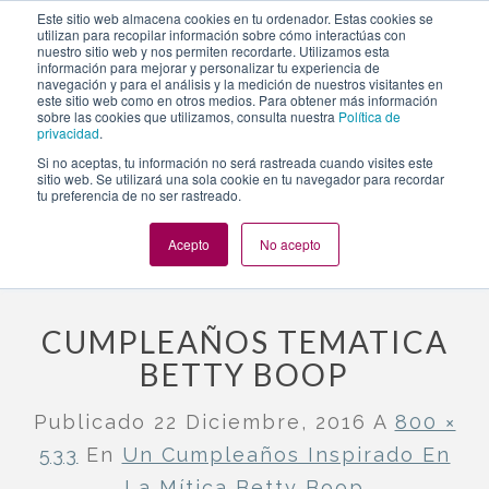
https://www.evento.love/blog/cumpleanos-inspirado-la-
Este sitio web almacena cookies en tu ordenador. Estas cookies se
utilizan para recopilar información sobre cómo interactúas con
mitica-betty-boop-madrid-restaurante/mda-img_2371-48/
nuestro sitio web y nos permiten recordarte. Utilizamos esta
información para mejorar y personalizar tu experiencia de
navegación y para el análisis y la medición de nuestros visitantes en
este sitio web como en otros medios. Para obtener más información
Togg
sobre las cookies que utilizamos, consulta nuestra
Política de
privacidad
.
navi
Si no aceptas, tu información no será rastreada cuando visites este
sitio web. Se utilizará una sola cookie en tu navegador para recordar
tu preferencia de no ser rastreado.
Evento.love
»
Nuestros eventos
»
Un cumpleaños inspirado en
la mítica Betty Boop
»
cumpleaños tematica betty boop
Acepto
No acepto
CUMPLEAÑOS TEMATICA
BETTY BOOP
Publicado
22 Diciembre, 2016
A
800 ×
533
En
Un Cumpleaños Inspirado En
La Mítica Betty Boop