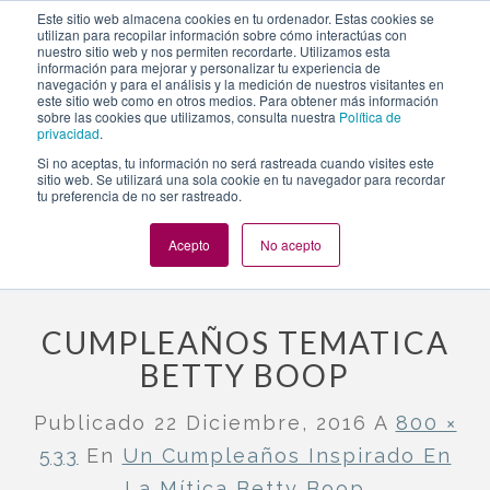
https://www.evento.love/blog/cumpleanos-inspirado-la-
Este sitio web almacena cookies en tu ordenador. Estas cookies se
utilizan para recopilar información sobre cómo interactúas con
mitica-betty-boop-madrid-restaurante/mda-img_2381-54/
nuestro sitio web y nos permiten recordarte. Utilizamos esta
información para mejorar y personalizar tu experiencia de
navegación y para el análisis y la medición de nuestros visitantes en
este sitio web como en otros medios. Para obtener más información
Togg
sobre las cookies que utilizamos, consulta nuestra
Política de
privacidad
.
navi
Si no aceptas, tu información no será rastreada cuando visites este
sitio web. Se utilizará una sola cookie en tu navegador para recordar
tu preferencia de no ser rastreado.
Evento.love
»
Nuestros eventos
»
Un cumpleaños inspirado en
la mítica Betty Boop
»
cumpleaños tematica betty boop
Acepto
No acepto
CUMPLEAÑOS TEMATICA
BETTY BOOP
Publicado
22 Diciembre, 2016
A
800 ×
533
En
Un Cumpleaños Inspirado En
La Mítica Betty Boop