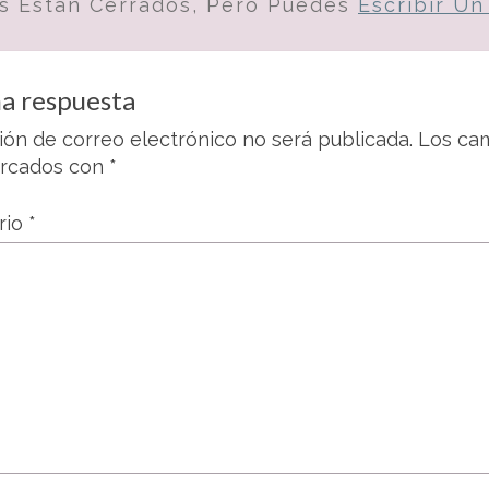
s Están Cerrados, Pero Puedes
Escribir U
a respuesta
ión de correo electrónico no será publicada.
Los cam
arcados con
*
rio
*