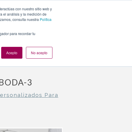
teractúas con nuestro sitio web y
PLANES
NUESTROS EVENTOS
BLOG
CONTACTO
 el análisis y la medición de
lizamos, consulta nuestra
Política
egador para recordar tu
Acepto
No acepto
BODA-3
ersonalizados Para