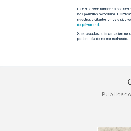
https://www.evento.love/blog/cupcakes-personalizados-pa
Este sitio web almacena cookies e
nos permiten recordarte. Utilizam
nuestros visitantes en este sitio
de privacidad
.
Si no aceptas, tu información no s
Evento.love
»
Bodas
»
Cupcakes personalizados para
preferencia de no ser rastreado.
Publicad