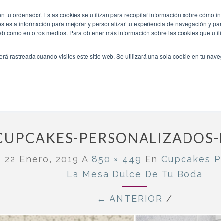
ra-tu-boda/cupcakes-personalizados-boda-3/
n tu ordenador. Estas cookies se utilizan para recopilar información sobre cómo in
INICIO
QUIÉNES SOMOS
TE OFRECEMOS
os esta información para mejorar y personalizar tu experiencia de navegación y para
 web como en otros medios. Para obtener más información sobre las cookies que uti
erá rastreada cuando visites este sitio web. Se utilizará una sola cookie en tu nav
 la mesa dulce de tu boda
»
cupcakes-personalizados-boda-3
CUPCAKES-PERSONALIZADOS-
o
22 Enero, 2019
A
850 × 449
En
Cupcakes P
La Mesa Dulce De Tu Boda
← ANTERIOR
/