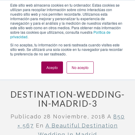
https://www.evento.love/blog/destination-wedding-in-
Este sitio web almacena cookies en tu ordenador. Estas cookies se
utilizan para recopilar información sobre cómo interactúas con
madrid/destination-wedding-in-madrid-3/
nuestro sitio web y nos permiten recordarte. Utilizamos esta
información para mejorar y personalizar tu experiencia de
navegación y para el análisis y la medición de nuestros visitantes en
este sitio web como en otros medios. Para obtener más información
Togg
sobre las cookies que utilizamos, consulta nuestra
Política de
privacidad
.
navi
Si no aceptas, tu información no será rastreada cuando visites este
sitio web. Se utilizará una sola cookie en tu navegador para recordar
tu preferencia de no ser rastreado.
Evento.love
»
Wedding in Madrid
»
A beautiful destination
wedding in Madrid
»
destination-wedding-in-madrid-3
Acepto
No acepto
DESTINATION-WEDDING-
IN-MADRID-3
Publicado
28 Noviembre, 2018
A
850
× 567
En
A Beautiful Destination
Wedding In Madrid