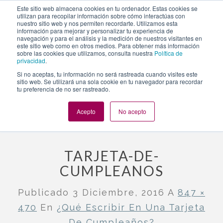
https://www.evento.love/blog/escribir-una-tarjeta-
Este sitio web almacena cookies en tu ordenador. Estas cookies se
utilizan para recopilar información sobre cómo interactúas con
cumpleanos-madrid/tarjeta-de-cumpleanos/
nuestro sitio web y nos permiten recordarte. Utilizamos esta
información para mejorar y personalizar tu experiencia de
navegación y para el análisis y la medición de nuestros visitantes en
este sitio web como en otros medios. Para obtener más información
Togg
sobre las cookies que utilizamos, consulta nuestra
Política de
privacidad
.
navi
Si no aceptas, tu información no será rastreada cuando visites este
sitio web. Se utilizará una sola cookie en tu navegador para recordar
tu preferencia de no ser rastreado.
Evento.love
»
Cumpleaños
»
¿Qué escribir en una tarjeta de
cumpleaños?
»
tarjeta-de-cumpleanos
Acepto
No acepto
TARJETA-DE-
CUMPLEANOS
Publicado
3 Diciembre, 2016
A
847 ×
470
En
¿Qué Escribir En Una Tarjeta
De Cumpleaños?