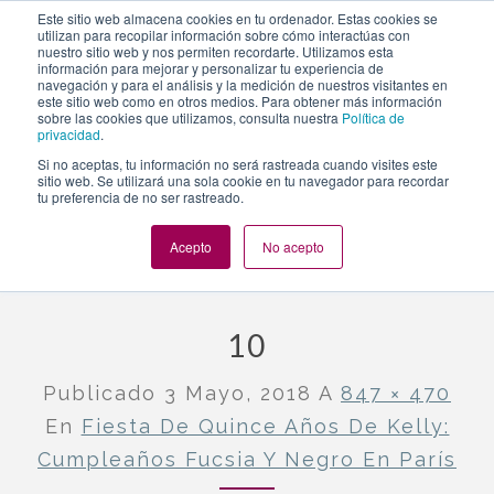
https://www.evento.love/blog/fiesta-quince-cumple-fucsia-
Este sitio web almacena cookies en tu ordenador. Estas cookies se
utilizan para recopilar información sobre cómo interactúas con
negro-paris/attachment/10/
nuestro sitio web y nos permiten recordarte. Utilizamos esta
información para mejorar y personalizar tu experiencia de
navegación y para el análisis y la medición de nuestros visitantes en
este sitio web como en otros medios. Para obtener más información
Togg
sobre las cookies que utilizamos, consulta nuestra
Política de
privacidad
.
navi
Si no aceptas, tu información no será rastreada cuando visites este
sitio web. Se utilizará una sola cookie en tu navegador para recordar
tu preferencia de no ser rastreado.
Evento.love
»
Nuestros eventos
»
Fiesta de quince años de
Kelly: cumpleaños fucsia y negro en París
»
10
Acepto
No acepto
10
Publicado
3 Mayo, 2018
A
847 × 470
En
Fiesta De Quince Años De Kelly:
Cumpleaños Fucsia Y Negro En París