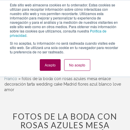
https://www.evento.love/blog/fotos-de-la-boda-con-rosas-
Este sitio web almacena cookies en tu ordenador. Estas cookies se
utilizan para recopilar información sobre cómo interactúas con
azules-exkllely-y-franco/fotos-de-la-boda-con-rosas-
nuestro sitio web y nos permiten recordarte. Utilizamos esta
azules-mesa-enlace-decoracion-tarta-wedding-cake-
información para mejorar y personalizar tu experiencia de
navegación y para el análisis y la medición de nuestros visitantes en
madrid-flores-azul-blanco-love-amor/
este sitio web como en otros medios. Para obtener más información
sobre las cookies que utilizamos, consulta nuestra
Política de
privacidad
.
Si no aceptas, tu información no será rastreada cuando visites este
Togg
sitio web. Se utilizará una sola cookie en tu navegador para recordar
navi
tu preferencia de no ser rastreado.
Acepto
No acepto
Evento.love
»
Bodas
»
La boda con rosas azules de Exkllely y
Franco
»
fotos de la boda con rosas azules mesa enlace
decoración tarta wedding cake Madrid flores azul blanco love
amor
FOTOS DE LA BODA CON
ROSAS AZULES MESA