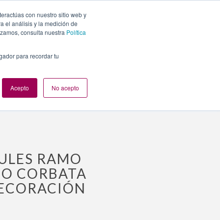
s-ramo-novia-azul-vestido-blanco-nudo-corbata-novio-
teractúas con nuestro sitio web y
PLANES
NUESTROS EVENTOS
BLOG
CONTACTO
 el análisis y la medición de
lizamos, consulta nuestra
Política
egador para recordar tu
l vestido blanco nudo corbata novio mesa invitados
Acepto
No acepto
ZULES RAMO
DO CORBATA
DECORACIÓN