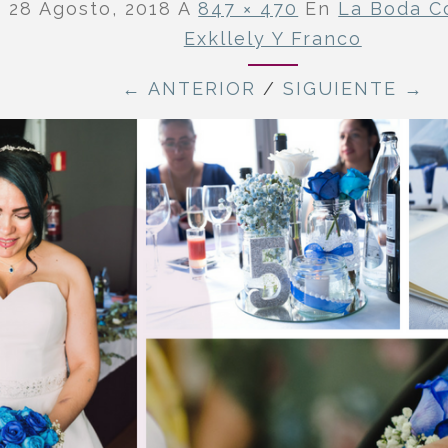
o
28 Agosto, 2018
A
847 × 470
En
La Boda C
Exkllely Y Franco
← ANTERIOR
/
SIGUIENTE →