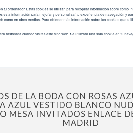
azules-exkllely-y-franco/fotos-de-la-boda-con-rosas-azule
n tu ordenador. Estas cookies se utilizan para recopilar información sobre cómo in
INICIO
QUIÉNES SOMOS
TE OFRECEMOS
os esta información para mejorar y personalizar tu experiencia de navegación y para
 web como en otros medios. Para obtener más información sobre las cookies que uti
erá rastreada cuando visites este sitio web. Se utilizará una sola cookie en tu nav
xkllely y Franco
»
fotos de la boda con rosas azules ramo novia azu
OS DE LA BODA CON ROSAS A
A AZUL VESTIDO BLANCO NU
O MESA INVITADOS ENLACE 
MADRID