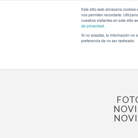
https://www.evento.love/blog/fotos-de-la-boda-con-rosas-
Este sitio web almacena cookies e
mesa-invitados-enlace-decoracion-madrid/
nos permiten recordarte. Utilizam
nuestros visitantes en este sitio
de privacidad
.
Si no aceptas, tu información no s
preferencia de no ser rastreado.
Evento.love
»
Bodas
»
La boda con rosas azules de E
enlace decoración Madrid
FOT
NOVI
NOVI