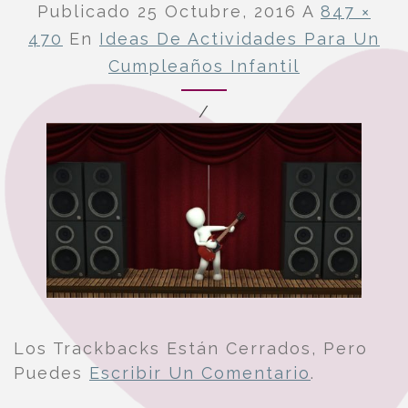
Publicado
25 Octubre, 2016
A
847 ×
470
En
Ideas De Actividades Para Un
Cumpleaños Infantil
/
Los Trackbacks Están Cerrados, Pero
Puedes
Escribir Un Comentario
.