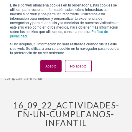
https://www.evento.love/blog/ideas-actividades-
Este sitio web almacena cookies en tu ordenador. Estas cookies se
utilizan para recopilar información sobre cómo interactúas con
cumpleanos-infantil/16_09_22_actividades-en-un-
nuestro sitio web y nos permiten recordarte. Utilizamos esta
cumpleanos-infantil/
información para mejorar y personalizar tu experiencia de
navegación y para el análisis y la medición de nuestros visitantes en
este sitio web como en otros medios. Para obtener más información
sobre las cookies que utilizamos, consulta nuestra
Política de
privacidad
.
Togg
Si no aceptas, tu información no será rastreada cuando visites este
navi
sitio web. Se utilizará una sola cookie en tu navegador para recordar
tu preferencia de no ser rastreado.
Acepto
No acepto
Evento.love
»
Cumpleaños
»
Ideas de actividades para un
cumpleaños infantil
»
16_09_22_actividades-en-un-
cumpleanos-infantil
16_09_22_ACTIVIDADES-
EN-UN-CUMPLEANOS-
INFANTIL