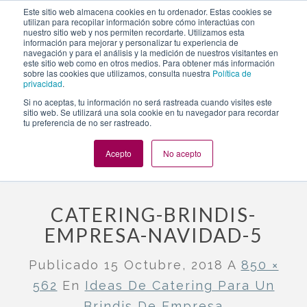
https://www.evento.love/blog/ideas-de-catering-para-un-
Este sitio web almacena cookies en tu ordenador. Estas cookies se
utilizan para recopilar información sobre cómo interactúas con
brindis-de-empresa/catering-brindis-empresa-navidad-5/
nuestro sitio web y nos permiten recordarte. Utilizamos esta
información para mejorar y personalizar tu experiencia de
navegación y para el análisis y la medición de nuestros visitantes en
este sitio web como en otros medios. Para obtener más información
Togg
sobre las cookies que utilizamos, consulta nuestra
Política de
privacidad
.
navi
Si no aceptas, tu información no será rastreada cuando visites este
sitio web. Se utilizará una sola cookie en tu navegador para recordar
tu preferencia de no ser rastreado.
Evento.love
»
Catering y Mesas dulces
»
Ideas de catering para
un brindis de empresa
»
catering-brindis-empresa-navidad-5
Acepto
No acepto
CATERING-BRINDIS-
EMPRESA-NAVIDAD-5
Publicado
15 Octubre, 2018
A
850 ×
562
En
Ideas De Catering Para Un
Brindis De Empresa