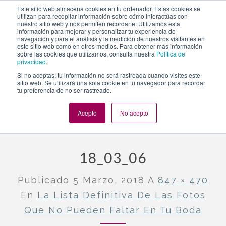
https://www.evento.love/blog/la-lista-definitiva-las-fotos-
Este sitio web almacena cookies en tu ordenador. Estas cookies se
utilizan para recopilar información sobre cómo interactúas con
no-pueden-faltar-boda/18_03_06/
nuestro sitio web y nos permiten recordarte. Utilizamos esta
información para mejorar y personalizar tu experiencia de
navegación y para el análisis y la medición de nuestros visitantes en
este sitio web como en otros medios. Para obtener más información
Togg
sobre las cookies que utilizamos, consulta nuestra
Política de
privacidad
.
navi
Si no aceptas, tu información no será rastreada cuando visites este
sitio web. Se utilizará una sola cookie en tu navegador para recordar
tu preferencia de no ser rastreado.
Evento.love
»
Bodas
»
La lista definitiva de las fotos que no
pueden faltar en tu boda
»
18_03_06
Acepto
No acepto
18_03_06
Publicado
5 Marzo, 2018
A
847 × 470
En
La Lista Definitiva De Las Fotos
Que No Pueden Faltar En Tu Boda