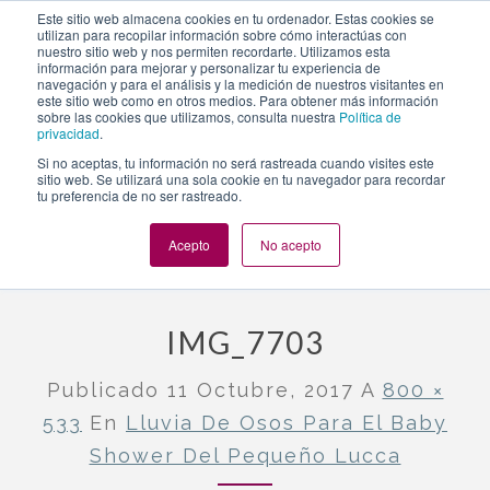
https://www.evento.love/blog/lluvia-osos-baby-shower-del-
Este sitio web almacena cookies en tu ordenador. Estas cookies se
utilizan para recopilar información sobre cómo interactúas con
pequeno-lucca/img_7703/
nuestro sitio web y nos permiten recordarte. Utilizamos esta
información para mejorar y personalizar tu experiencia de
navegación y para el análisis y la medición de nuestros visitantes en
este sitio web como en otros medios. Para obtener más información
Togg
sobre las cookies que utilizamos, consulta nuestra
Política de
privacidad
.
navi
Si no aceptas, tu información no será rastreada cuando visites este
sitio web. Se utilizará una sola cookie en tu navegador para recordar
tu preferencia de no ser rastreado.
Evento.love
»
Baby Shower
»
Lluvia de osos para el baby
shower del pequeño Lucca
»
IMG_7703
Acepto
No acepto
IMG_7703
Publicado
11 Octubre, 2017
A
800 ×
533
En
Lluvia De Osos Para El Baby
Shower Del Pequeño Lucca