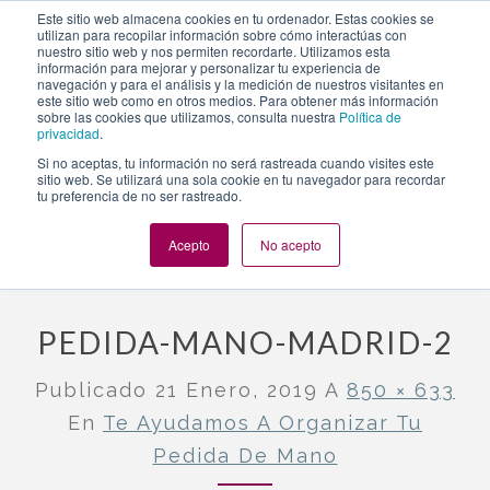
https://www.evento.love/blog/organizar-tu-pedida-de-
Este sitio web almacena cookies en tu ordenador. Estas cookies se
utilizan para recopilar información sobre cómo interactúas con
mano/pedida-mano-madrid-2/
nuestro sitio web y nos permiten recordarte. Utilizamos esta
información para mejorar y personalizar tu experiencia de
navegación y para el análisis y la medición de nuestros visitantes en
este sitio web como en otros medios. Para obtener más información
Togg
sobre las cookies que utilizamos, consulta nuestra
Política de
privacidad
.
navi
Si no aceptas, tu información no será rastreada cuando visites este
sitio web. Se utilizará una sola cookie en tu navegador para recordar
tu preferencia de no ser rastreado.
Evento.love
»
Bodas
»
Te ayudamos a organizar tu pedida de
mano
»
pedida-mano-madrid-2
Acepto
No acepto
PEDIDA-MANO-MADRID-2
Publicado
21 Enero, 2019
A
850 × 633
En
Te Ayudamos A Organizar Tu
Pedida De Mano