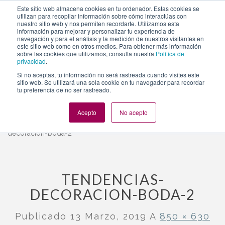
https://www.evento.love/blog/tendencias-en-decoracion-
Este sitio web almacena cookies en tu ordenador. Estas cookies se
utilizan para recopilar información sobre cómo interactúas con
de-boda-en-el-eden-de-bambi/tendencias-decoracion-
nuestro sitio web y nos permiten recordarte. Utilizamos esta
boda-2/
información para mejorar y personalizar tu experiencia de
navegación y para el análisis y la medición de nuestros visitantes en
este sitio web como en otros medios. Para obtener más información
sobre las cookies que utilizamos, consulta nuestra
Política de
privacidad
.
Togg
Si no aceptas, tu información no será rastreada cuando visites este
navi
sitio web. Se utilizará una sola cookie en tu navegador para recordar
tu preferencia de no ser rastreado.
Acepto
No acepto
Evento.love
»
Salimos en
»
Nuestra selección de tendencias en
decoración de boda, en El Edén de Bambi
»
tendencias-
decoracion-boda-2
TENDENCIAS-
DECORACION-BODA-2
Publicado
13 Marzo, 2019
A
850 × 630