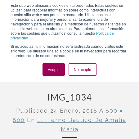
https://www.evento.love/blog/tierno-bautizo-amalia-
Este sitio web almacena cookies en tu ordenador. Estas cookies se
utilizan para recopilar información sobre cómo interactúas con
maria/img_1034/
nuestro sitio web y nos permiten recordarte. Utilizamos esta
información para mejorar y personalizar tu experiencia de
navegación y para el análisis y la medición de nuestros visitantes en
este sitio web como en otros medios. Para obtener más información
Togg
sobre las cookies que utilizamos, consulta nuestra
Política de
privacidad
.
navi
Si no aceptas, tu información no será rastreada cuando visites este
sitio web. Se utilizará una sola cookie en tu navegador para recordar
tu preferencia de no ser rastreado.
Evento.love
»
Nuestros eventos
»
El tierno bautizo de Amalia
María
»
IMG_1034
Acepto
No acepto
IMG_1034
Publicado
24 Enero, 2018
A
800 ×
800
En
El Tierno Bautizo De Amalia
María