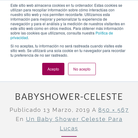
https://www.evento.love/blog/un-baby-shower-celeste-
Este sitio web almacena cookies en tu ordenador. Estas cookies se
utilizan para recopilar información sobre cómo interactúas con
para-lucas/babyshower-celeste/
nuestro sitio web y nos permiten recordarte. Utilizamos esta
información para mejorar y personalizar tu experiencia de
navegación y para el análisis y la medición de nuestros visitantes en
este sitio web como en otros medios. Para obtener más información
Togg
sobre las cookies que utilizamos, consulta nuestra
Política de
privacidad
.
navi
Si no aceptas, tu información no será rastreada cuando visites este
sitio web. Se utilizará una sola cookie en tu navegador para recordar
tu preferencia de no ser rastreado.
Evento.love
»
Nuestros eventos
»
Un baby shower celeste para
Lucas
»
babyshower-celeste
Acepto
No acepto
BABYSHOWER-CELESTE
Publicado
13 Marzo, 2019
A
850 × 567
En
Un Baby Shower Celeste Para
Lucas