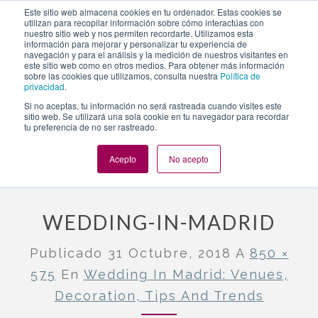
https://www.evento.love/blog/wedding-in-madrid-venues-
Este sitio web almacena cookies en tu ordenador. Estas cookies se
utilizan para recopilar información sobre cómo interactúas con
decoration-tips-and-trends/wedding-in-madrid/
nuestro sitio web y nos permiten recordarte. Utilizamos esta
información para mejorar y personalizar tu experiencia de
navegación y para el análisis y la medición de nuestros visitantes en
este sitio web como en otros medios. Para obtener más información
Togg
sobre las cookies que utilizamos, consulta nuestra
Política de
privacidad
.
navi
Si no aceptas, tu información no será rastreada cuando visites este
sitio web. Se utilizará una sola cookie en tu navegador para recordar
tu preferencia de no ser rastreado.
Evento.love
»
Wedding in Madrid
»
Wedding in Madrid: venues,
decoration, tips and trends
»
wedding-in-madrid
Acepto
No acepto
WEDDING-IN-MADRID
Publicado
31 Octubre, 2018
A
850 ×
575
En
Wedding In Madrid: Venues,
Decoration, Tips And Trends