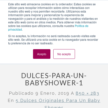
https://www.evento.love/blog/5-dulces-originales-para-un-
Este sitio web almacena cookies en tu ordenador. Estas cookies se
utilizan para recopilar información sobre cómo interactúas con
baby-shower/dulces-para-un-babyshower-1/
nuestro sitio web y nos permiten recordarte. Utilizamos esta
información para mejorar y personalizar tu experiencia de
navegación y para el análisis y la medición de nuestros visitantes en
este sitio web como en otros medios. Para obtener más información
Togg
sobre las cookies que utilizamos, consulta nuestra
Política de
privacidad
.
navi
Si no aceptas, tu información no será rastreada cuando visites este
sitio web. Se utilizará una sola cookie en tu navegador para recordar
tu preferencia de no ser rastreado.
Evento.love
»
Baby Shower
»
5 dulces originales para un baby
shower
»
dulces-para-un-babyshower-1
Acepto
No acepto
DULCES-PARA-UN-
BABYSHOWER-1
Publicado
9 Enero, 2019
A
850 × 283
En
5 Dulces Originales Para Un Baby
Shower