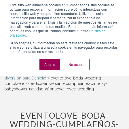
https://www.evento.love/blog/celebraciones-llenas-de-
Este sitio web almacena cookies en tu ordenador. Estas cookies se
utilizan para recopilar información sobre cómo interactúas con
amor-y-dulzura/eventolove-boda-wedding-cumplaenos-
nuestro sitio web y nos permiten recordarte. Utilizamos esta
pedida-aniversario-cumpleanos-birthday-babyshower-
información para mejorar y personalizar tu experiencia de
navegación y para el análisis y la medición de nuestros visitantes en
navidad-anonuevo-reyes-wedding/
este sitio web como en otros medios. Para obtener más información
sobre las cookies que utilizamos, consulta nuestra
Política de
privacidad
.
Si no aceptas, tu información no será rastreada cuando visites este
Togg
sitio web. Se utilizará una sola cookie en tu navegador para recordar
navi
tu preferencia de no ser rastreado.
Acepto
No acepto
Evento.love
»
Comuniones
»
¡Un photocall lleno de brillo y
diversión para Daniela!
»
eventolove-boda-wedding-
cumplaeños-pedida-aniversario-cumpleaños-birthday-
babyshower-navidad-añonuevo-reyes-wedding
EVENTOLOVE-BODA-
WEDDING-CUMPLAEÑOS-