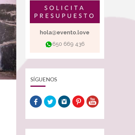
hola@evento.love
650 669 436
SÍGUENOS