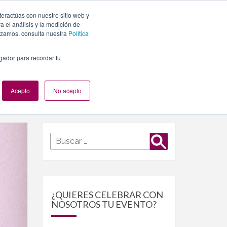
teractúas con nuestro sitio web y
PLANES
NUESTROS EVENTOS
BLOG
CONTACTO
 el análisis y la medición de
lizamos, consulta nuestra
Política
egador para recordar tu
Acepto
No acepto
Buscar
Buscar
por:
¿QUIERES CELEBRAR CON
NOSOTROS TU EVENTO?