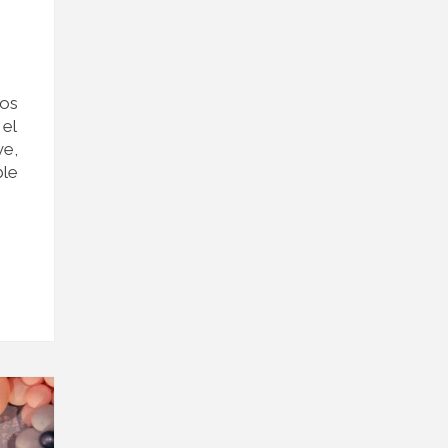
los
 el
ve,
ble