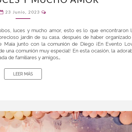
BAJO
Comentarios
LA
23 Junio, 2023
LLUVIA:
GLOBOS,
lobos, luces y mucho amor, esto es lo que encontraron 
LUCES
 precioso jardín de su casa. después de haber organizado
Y
de Maia junto con la comunión de Diego ¡En Evento Lo
MUCHO
 de una comunión muy especial! En esta ocasión, la adora
AMOR
da de familiares y amigos…
LEER MÁS
LEER MÁS