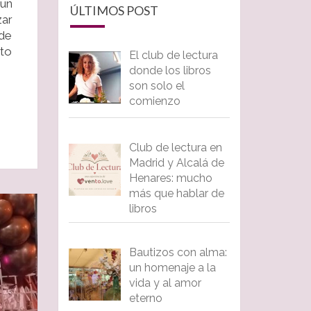
 un
ÚLTIMOS POST
zar
 de
nto
El club de lectura
donde los libros
son solo el
comienzo
Club de lectura en
Madrid y Alcalá de
Henares: mucho
más que hablar de
libros
Bautizos con alma:
un homenaje a la
vida y al amor
eterno