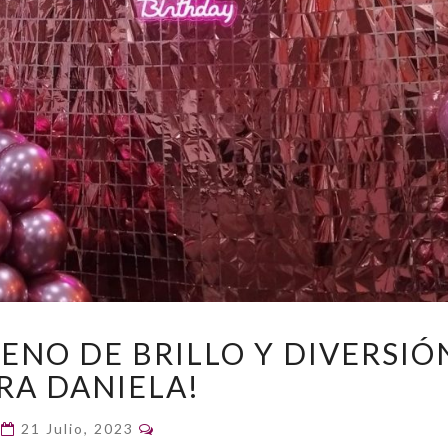
¡UN
ENO DE BRILLO Y DIVERSIÓ
PHOTOCALL
RA DANIELA!
LLENO
DE
Comentarios
BRILLO
21 Julio, 2023