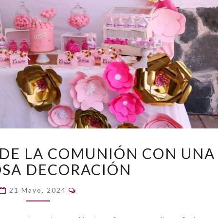
LA
 DE LA COMUNIÓN CON UNA
CELEBRACIÓN
OSA DECORACIÓN
DE
LA
Comentarios
COMUNIÓN
21 Mayo, 2024
CON
UNA