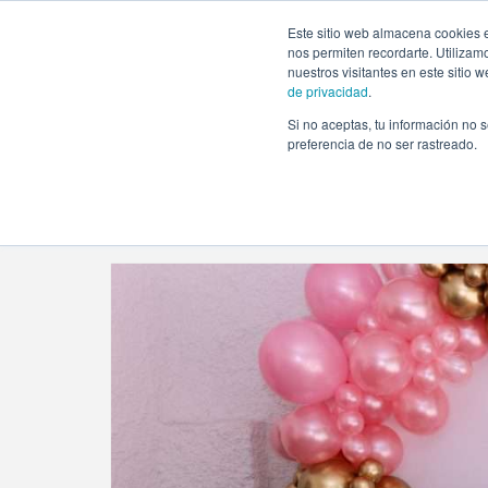
https://www.evento.love/blog/category/comuniones/
Este sitio web almacena cookies e
nos permiten recordarte. Utilizam
nuestros visitantes en este sitio
de privacidad
.
Si no aceptas, tu información no s
Evento.love
»
Comuniones
preferencia de no ser rastreado.