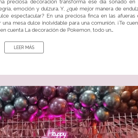
na preciosa decoración transforma ese día soñado en
PRECIOSA
egría, emoción y dulzura. Y, ¿qué mejor manera de endul
DECORACIÓN
ce espectacular? En una preciosa finca en las afueras
r una mesa dulce inolvidable para una comunión. ¡Te cue
er en cuenta La decoración de Pokemon, todo un…
LEER MÁS
LEER MÁS