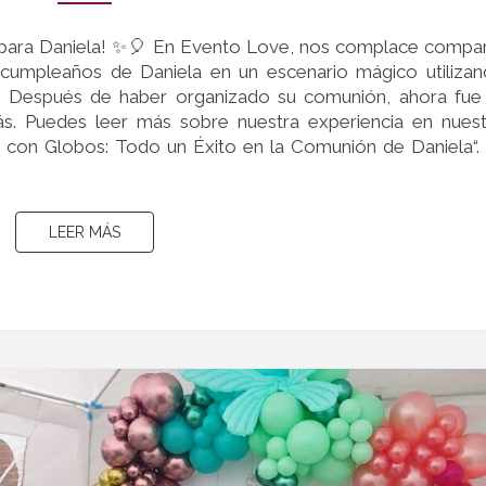
Y
DIVERSIÓN
ón para Daniela! ✨🎈 En Evento Love, nos complace compar
PARA
cumpleaños de Daniela en un escenario mágico utiliza
DANIELA!
es. Después de haber organizado su comunión, ahora fue
. Puedes leer más sobre nuestra experiencia en nues
ón con Globos: Todo un Éxito en la Comunión de Daniela“.
LEER MÁS
LEER MÁS