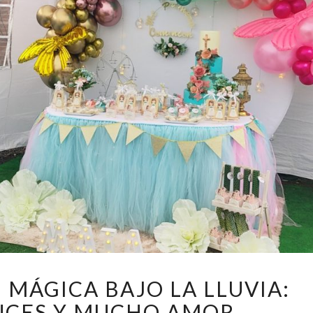
UNA
MÁGICA BAJO LA LLUVIA:
COMUNIÓN
UCES Y MUCHO AMOR
MÁGICA