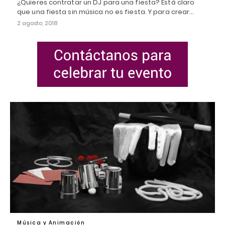
¿Quieres contratar un DJ para una fiesta? Está claro
que una fiesta sin música no es fiesta. Y para crear…
2 agosto, 2018
Música y Animación