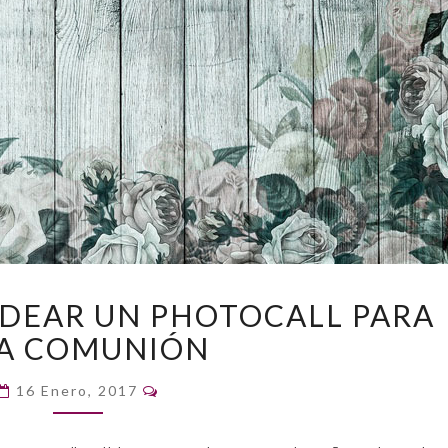
CONSEJOS
IDEAR UN PHOTOCALL PARA
PARA
A COMUNIÓN
IDEAR
UN
Comentarios
PHOTOCALL
16 Enero, 2017
PARA
UNA