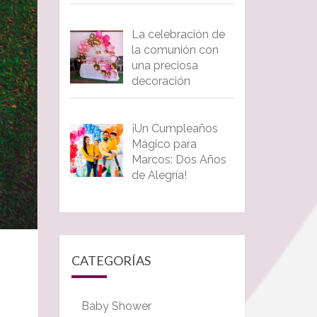
La celebración de
la comunión con
una preciosa
decoración
¡Un Cumpleaños
Mágico para
Marcos: Dos Años
de Alegría!
CATEGORÍAS
Baby Shower