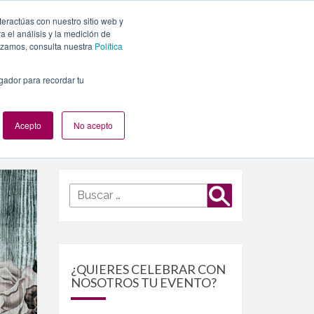
teractúas con nuestro sitio web y
PLANES
NUESTROS EVENTOS
BLOG
CONTACTO
 el análisis y la medición de
lizamos, consulta nuestra
Política
egador para recordar tu
Acepto
No acepto
Buscar
Buscar
por:
¿QUIERES CELEBRAR CON
NOSOTROS TU EVENTO?