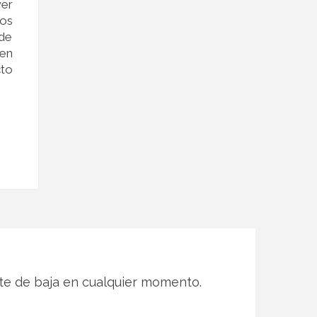
wer
tos
de
 en
cto
te de baja en cualquier momento.