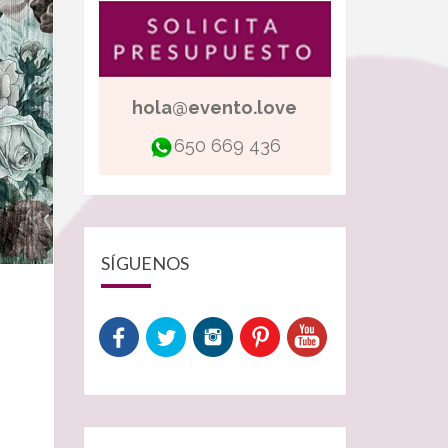
hola@evento.love
650 669 436
SÍGUENOS