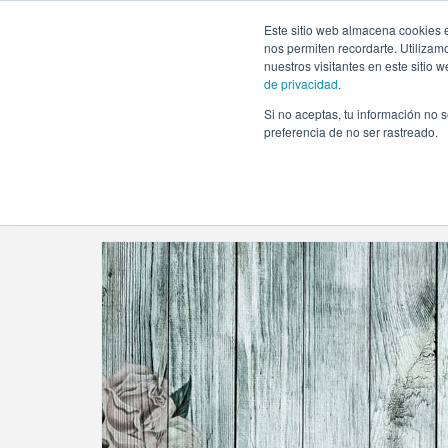
https://www.evento.love/blog/category/fotografia/
Este sitio web almacena cookies e
nos permiten recordarte. Utilizam
nuestros visitantes en este sitio
de privacidad
.
Si no aceptas, tu información no s
Evento.love
»
Fotografía
preferencia de no ser rastreado.