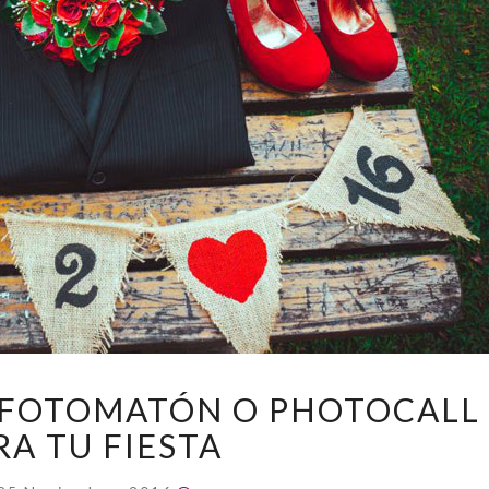
CÓMO
 FOTOMATÓN O PHOTOCALL
CREAR
RA TU FIESTA
UN
FOTOMATÓN
Comentarios