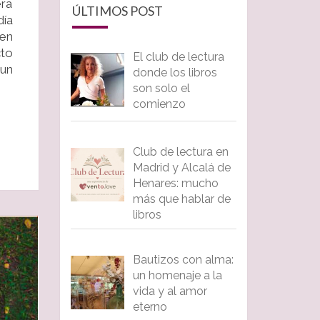
era
ÚLTIMOS POST
día
 en
cto
El club de lectura
un
donde los libros
son solo el
comienzo
Club de lectura en
Madrid y Alcalá de
Henares: mucho
más que hablar de
libros
Bautizos con alma:
un homenaje a la
vida y al amor
eterno