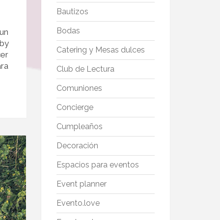
Bautizos
Bodas
 un
aby
Catering y Mesas dulces
cer
ara
Club de Lectura
Comuniones
Concierge
Cumpleaños
Decoración
Espacios para eventos
Event planner
Evento.love