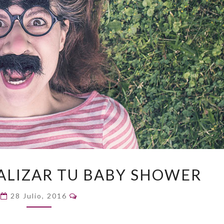
CÓMO
LIZAR TU BABY SHOWER
INMORTALIZAR
TU
Comentarios
28 Julio, 2016
BABY
SHOWER