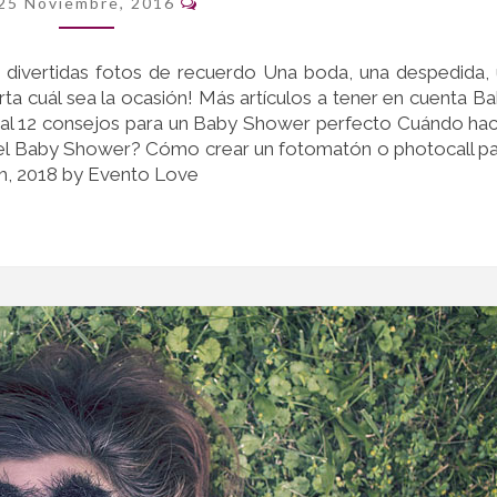
O
25 Noviembre, 2016
PHOTOCALL
PARA
 divertidas fotos de recuerdo Una boda, una despedida,
TU
a cuál sea la ocasión! Más artículos a tener en cuenta B
FIESTA
al 12 consejos para un Baby Shower perfecto Cuándo ha
el Baby Shower? Cómo crear un fotomatón o photocall p
7th, 2018 by Evento Love