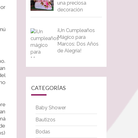
una preciosa
nor
decoración
enú
¡Un Cumpleaños
Mágico para
Marcos: Dos Años
de Alegría!
no.
nan
del
 no
CATEGORÍAS
bre
Baby Shower
ían
amá
Bautizos
 de
Bodas
os)