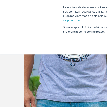
https://www.evento.love/blog/bebe-baby-shower-bautizo-
Este sitio web almacena cookies e
nos permiten recordarte. Utilizam
nuestros visitantes en este sitio
de privacidad
.
Si no aceptas, tu información no s
Evento.love
»
Baby Shower
»
Un bebé en camino ¿Ba
preferencia de no ser rastreado.