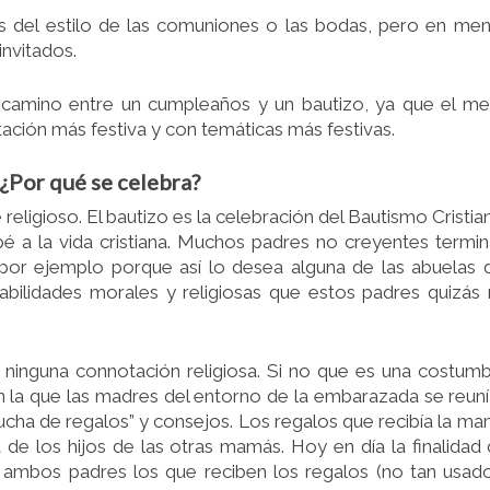
s del estilo de las comuniones o las bodas, pero en me
nvitados.
 camino entre un cumpleaños y un bautizo, ya que el m
tación más festiva y con temáticas más festivas.
 ¿Por qué se celebra?
 religioso. El bautizo es la celebración del Bautismo Cristia
bé a la vida cristiana. Muchos padres no creyentes termi
 por ejemplo porque así lo desea alguna de las abuelas 
abilidades morales y religiosas que estos padres quizás
 ninguna connotación religiosa. Si no que es una costum
n la que las madres del entorno de la embarazada se reun
 ducha de regalos” y consejos. Los regalos que recibía la m
de los hijos de las otras mamás. Hoy en día la finalidad
o ambos padres los que reciben los regalos (no tan usad