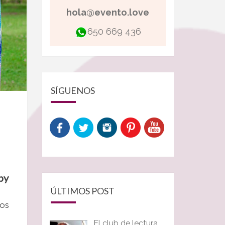
hola@evento.love
650 669 436
SÍGUENOS
by
ÚLTIMOS POST
los
El club de lectura