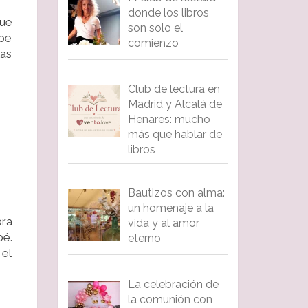
donde los libros
que
son solo el
ebe
comienzo
las
Club de lectura en
Madrid y Alcalá de
Henares: mucho
más que hablar de
libros
Bautizos con alma:
un homenaje a la
bra
vida y al amor
bé.
eterno
 el
La celebración de
la comunión con