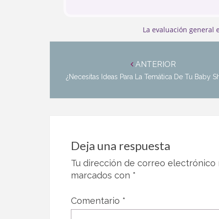
dia me quede sin palabras Si estais
pensando en UN evento, sin Duda son
mejores.
La evaluación general
Navegación
de
ANTERIOR
entradas
¿Necesitas Ideas Para La Temática De Tu Baby 
Deja una respuesta
Tu dirección de correo electrónico 
marcados con
*
Comentario
*