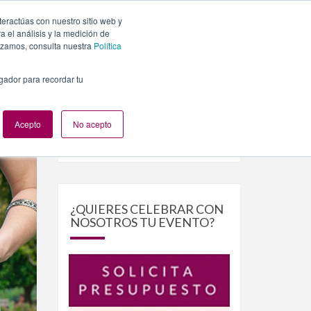
teractúas con nuestro sitio web y
PLANES
NUESTROS EVENTOS
BLOG
CONTACTO
 el análisis y la medición de
lizamos, consulta nuestra
Política
egador para recordar tu
Acepto
No acepto
Buscar
Buscar
por:
¿QUIERES CELEBRAR CON
NOSOTROS TU EVENTO?