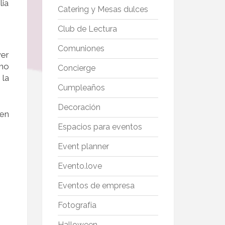
lia
Catering y Mesas dulces
Club de Lectura
Comuniones
wer
 no
Concierge
 la
Cumpleaños
Decoración
en
Espacios para eventos
Event planner
Evento.love
Eventos de empresa
Fotografía
Halloween