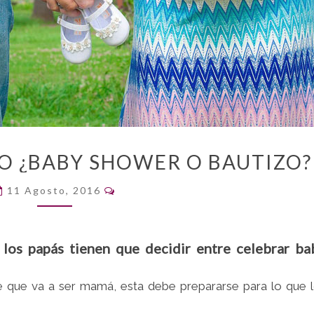
UN
O ¿BABY SHOWER O BAUTIZO?
BEBÉ
EN
Comentarios
11 Agosto, 2016
CAMINO
¿BABY
SHOWER
los papás tienen que decidir entre celebrar ba
O
BAUTIZO?
que va a ser mamá, esta debe prepararse para lo que 