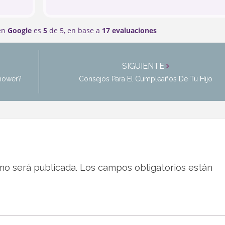
 los
 en
Google
es
5
de 5,
en base a
17 evaluaciones
SIGUIENTE
Shower?
Consejos Para El Cumpleaños De Tu Hijo
no será publicada.
Los campos obligatorios están