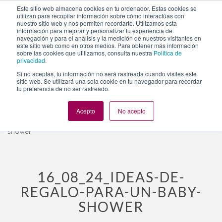
https://www.evento.love/blog/consejos-organizar-baby-
Este sitio web almacena cookies en tu ordenador. Estas cookies se
utilizan para recopilar información sobre cómo interactúas con
shower-mixto-madrid/16_08_24_ideas-de-regalo-para-un-
nuestro sitio web y nos permiten recordarte. Utilizamos esta
baby-shower/
información para mejorar y personalizar tu experiencia de
navegación y para el análisis y la medición de nuestros visitantes en
este sitio web como en otros medios. Para obtener más información
sobre las cookies que utilizamos, consulta nuestra
Política de
privacidad
.
Togg
Si no aceptas, tu información no será rastreada cuando visites este
navi
sitio web. Se utilizará una sola cookie en tu navegador para recordar
tu preferencia de no ser rastreado.
Acepto
No acepto
Evento.love
»
Baby Shower
»
Consejos para organizar un baby
shower mixto
»
16_08_24_Ideas-de-regalo-para-un-baby-
shower
16_08_24_IDEAS-DE-
REGALO-PARA-UN-BABY-
SHOWER