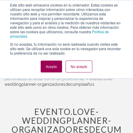
https://www.evento.love/blog/nuevo-servicio-de-personal-
Este sitio web almacena cookies en tu ordenador. Estas cookies se
utilizan para recopilar información sobre cómo interactúas con
shopper-para-que-personalices-tu-fiesta/evento-love-
nuestro sitio web y nos permiten recordarte. Utilizamos esta
weddingplanner-organizadoresdecumplean%CC%83os/
información para mejorar y personalizar tu experiencia de
navegación y para el análisis y la medición de nuestros visitantes en
este sitio web como en otros medios. Para obtener más información
sobre las cookies que utilizamos, consulta nuestra
Política de
privacidad
.
Togg
Si no aceptas, tu información no será rastreada cuando visites este
navi
sitio web. Se utilizará una sola cookie en tu navegador para recordar
tu preferencia de no ser rastreado.
Acepto
No acepto
Evento.love
»
Decoración
»
Nuevo servicio de personal
shopper y personal assistant para eventos, ¡organiza y
personaliza tu fiesta como un profesional!
»
evento.love-
weddingplanner-organizadoresdecumpleaños
EVENTO.LOVE-
WEDDINGPLANNER-
ORGANIZADORESDECUM