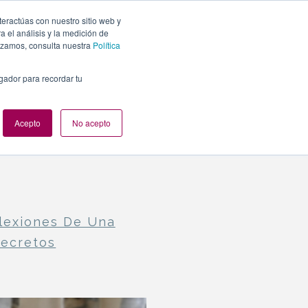
teractúas con nuestro sitio web y
PLANES
NUESTROS EVENTOS
BLOG
CONTACTO
 el análisis y la medición de
lizamos, consulta nuestra
Política
egador para recordar tu
Acepto
No acepto
lexiones De Una
Secretos