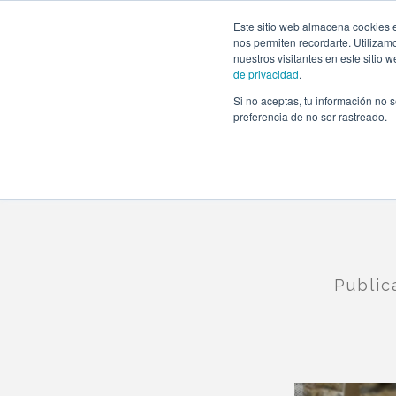
https://www.evento.love/blog/reflexiones-de-una-wedding-p
Este sitio web almacena cookies e
nos permiten recordarte. Utilizam
nuestros visitantes en este sitio
de privacidad
.
Si no aceptas, tu información no s
Evento.love
»
Bodas
»
Reflexiones de una wedding pl
preferencia de no ser rastreado.
Publi