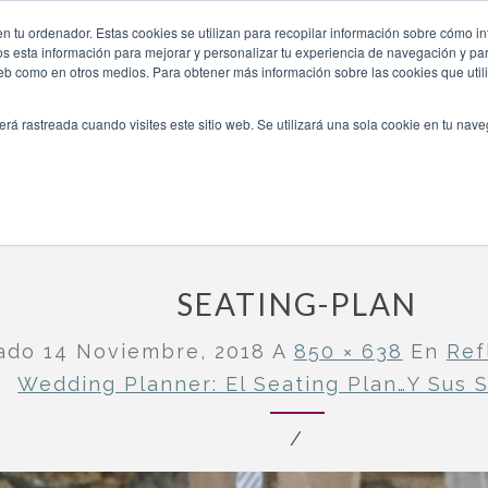
lanner-el-seating-plan-y-sus-secretos/seating-plan-2/
n tu ordenador. Estas cookies se utilizan para recopilar información sobre cómo in
INICIO
QUIÉNES SOMOS
TE OFRECEMOS
os esta información para mejorar y personalizar tu experiencia de navegación y para
 web como en otros medios. Para obtener más información sobre las cookies que uti
erá rastreada cuando visites este sitio web. Se utilizará una sola cookie en tu nav
anner: el seating plan…y sus secretos
»
seating-plan
SEATING-PLAN
cado
14 Noviembre, 2018
A
850 × 638
En
Ref
Wedding Planner: El Seating Plan…y Sus 
/