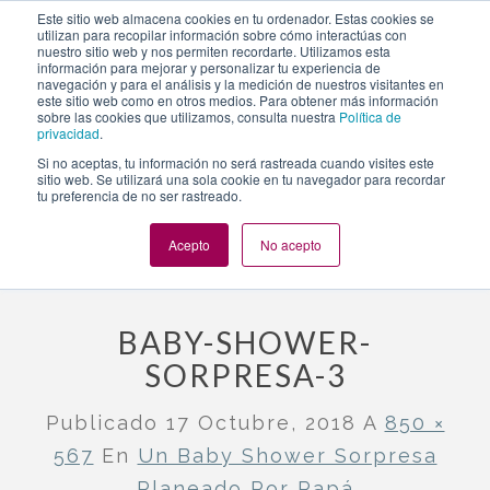
https://www.evento.love/blog/un-baby-shower-sorpresa-
Este sitio web almacena cookies en tu ordenador. Estas cookies se
utilizan para recopilar información sobre cómo interactúas con
planeado-por-papa/baby-shower-sorpresa-3/
nuestro sitio web y nos permiten recordarte. Utilizamos esta
información para mejorar y personalizar tu experiencia de
navegación y para el análisis y la medición de nuestros visitantes en
este sitio web como en otros medios. Para obtener más información
Togg
sobre las cookies que utilizamos, consulta nuestra
Política de
privacidad
.
navi
Si no aceptas, tu información no será rastreada cuando visites este
sitio web. Se utilizará una sola cookie en tu navegador para recordar
tu preferencia de no ser rastreado.
Evento.love
»
Nuestros eventos
»
Un baby shower sorpresa
planeado por papá
»
baby-shower-sorpresa-3
Acepto
No acepto
BABY-SHOWER-
SORPRESA-3
Publicado
17 Octubre, 2018
A
850 ×
567
En
Un Baby Shower Sorpresa
Planeado Por Papá