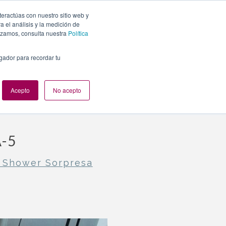
teractúas con nuestro sitio web y
PLANES
NUESTROS EVENTOS
BLOG
CONTACTO
 el análisis y la medición de
lizamos, consulta nuestra
Política
egador para recordar tu
Acepto
No acepto
-5
 Shower Sorpresa