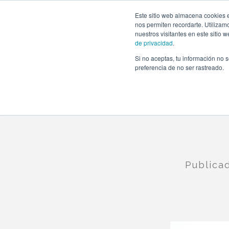
https://www.evento.love/blog/un-baby-shower-sorpresa-pl
Este sitio web almacena cookies e
nos permiten recordarte. Utilizam
nuestros visitantes en este sitio
de privacidad
.
Si no aceptas, tu información no s
Evento.love
»
Nuestros eventos
»
Un baby shower so
preferencia de no ser rastreado.
Publica