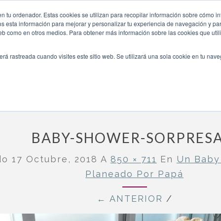
aneado-por-papa/baby-shower-sorpresa-5/
n tu ordenador. Estas cookies se utilizan para recopilar información sobre cómo in
INICIO
QUIÉNES SOMOS
TE OFRECEMOS
os esta información para mejorar y personalizar tu experiencia de navegación y para
 web como en otros medios. Para obtener más información sobre las cookies que uti
erá rastreada cuando visites este sitio web. Se utilizará una sola cookie en tu nav
rpresa planeado por papá
»
baby-shower-sorpresa-5
BABY-SHOWER-SORPRESA
do
17 Octubre, 2018
A
850 × 711
En
Un Baby
Planeado Por Papá
← ANTERIOR
/