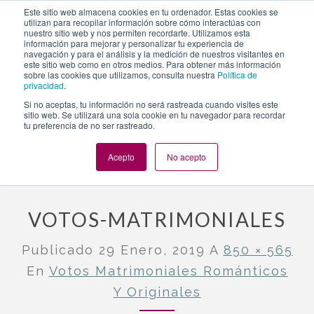
https://www.evento.love/blog/votos-matrimoniales-
Este sitio web almacena cookies en tu ordenador. Estas cookies se
utilizan para recopilar información sobre cómo interactúas con
romanticos-y-originales/votos-matrimoniales/
nuestro sitio web y nos permiten recordarte. Utilizamos esta
información para mejorar y personalizar tu experiencia de
navegación y para el análisis y la medición de nuestros visitantes en
este sitio web como en otros medios. Para obtener más información
Togg
sobre las cookies que utilizamos, consulta nuestra
Política de
privacidad
.
navi
Si no aceptas, tu información no será rastreada cuando visites este
sitio web. Se utilizará una sola cookie en tu navegador para recordar
tu preferencia de no ser rastreado.
Evento.love
»
Bodas
»
Votos matrimoniales románticos y
originales
»
votos-matrimoniales
Acepto
No acepto
VOTOS-MATRIMONIALES
Publicado
29 Enero, 2019
A
850 × 565
En
Votos Matrimoniales Románticos
Y Originales