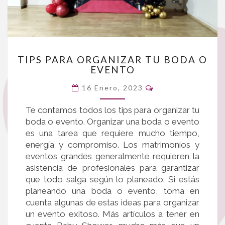
TIPS
TIPS PARA ORGANIZAR TU BODA O
PARA
EVENTO
ORGANIZAR
Comentarios
TU
16 Enero, 2023
BODA
Te contamos todos los tips para organizar tu
O
boda o evento. Organizar una boda o evento
EVENTO
es una tarea que requiere mucho tiempo,
energía y compromiso. Los matrimonios y
eventos grandes generalmente requieren la
asistencia de profesionales para garantizar
que todo salga según lo planeado. Si estás
planeando una boda o evento, toma en
cuenta algunas de estas ideas para organizar
un evento exitoso. Más artículos a tener en