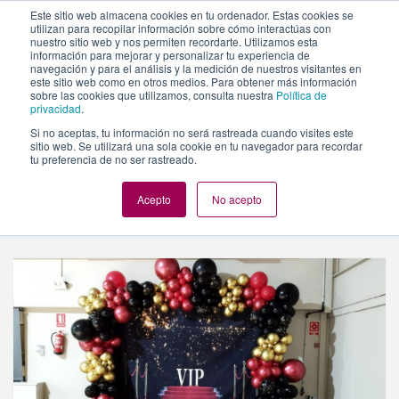
https://www.evento.love/blog/2023/01/
Este sitio web almacena cookies en tu ordenador. Estas cookies se
utilizan para recopilar información sobre cómo interactúas con
nuestro sitio web y nos permiten recordarte. Utilizamos esta
información para mejorar y personalizar tu experiencia de
Togg
navegación y para el análisis y la medición de nuestros visitantes en
este sitio web como en otros medios. Para obtener más información
navi
sobre las cookies que utilizamos, consulta nuestra
Política de
privacidad
.
Si no aceptas, tu información no será rastreada cuando visites este
sitio web. Se utilizará una sola cookie en tu navegador para recordar
Evento.love
»
Archivo de enero 2023
tu preferencia de no ser rastreado.
Acepto
No acepto
Navegando Por
Mes:
Enero 2023