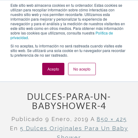
https://www.evento.love/blog/5-dulces-originales-para-un-
Este sitio web almacena cookies en tu ordenador. Estas cookies se
utilizan para recopilar información sobre cómo interactúas con
baby-shower/dulces-para-un-babyshower-4/
nuestro sitio web y nos permiten recordarte. Utilizamos esta
información para mejorar y personalizar tu experiencia de
navegación y para el análisis y la medición de nuestros visitantes en
este sitio web como en otros medios. Para obtener más información
Togg
sobre las cookies que utilizamos, consulta nuestra
Política de
privacidad
.
navi
Si no aceptas, tu información no será rastreada cuando visites este
sitio web. Se utilizará una sola cookie en tu navegador para recordar
tu preferencia de no ser rastreado.
Evento.love
»
Baby Shower
»
5 dulces originales para un baby
shower
»
dulces-para-un-babyshower-4
Acepto
No acepto
DULCES-PARA-UN-
BABYSHOWER-4
Publicado
9 Enero, 2019
A
850 × 425
En
5 Dulces Originales Para Un Baby
Shower