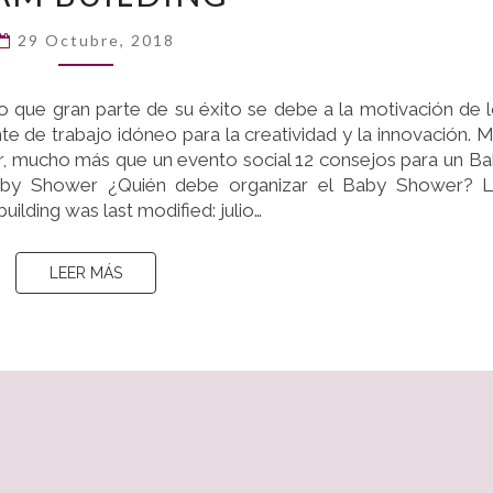
PARA
EVENTOS
29 Octubre, 2018
TEAM
BUILDING
 que gran parte de su éxito se debe a la motivación de 
e de trabajo idóneo para la creatividad y la innovación. 
r, mucho más que un evento social 12 consejos para un B
aby Shower ¿Quién debe organizar el Baby Shower? L
ilding was last modified: julio…
LEER MÁS
LEER MÁS