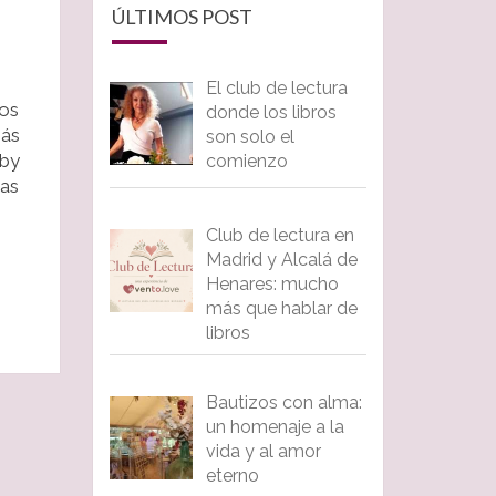
ÚLTIMOS POST
El club de lectura
los
donde los libros
Más
son solo el
aby
comienzo
as
Club de lectura en
Madrid y Alcalá de
Henares: mucho
más que hablar de
libros
Bautizos con alma:
un homenaje a la
vida y al amor
eterno