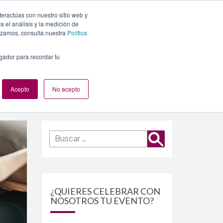
teractúas con nuestro sitio web y
PLANES
NUESTROS EVENTOS
BLOG
CONTACTO
 el análisis y la medición de
lizamos, consulta nuestra
Política
egador para recordar tu
Acepto
No acepto
Buscar
Buscar
por:
¿QUIERES CELEBRAR CON
NOSOTROS TU EVENTO?