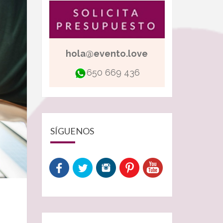
hola@evento.love
650 669 436
SÍGUENOS