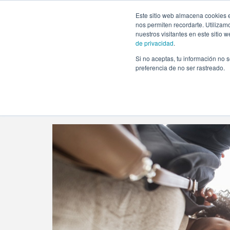
https://www.evento.love/blog/tag/actividades-originales/
Este sitio web almacena cookies e
nos permiten recordarte. Utilizam
nuestros visitantes en este sitio
de privacidad
.
Si no aceptas, tu información no s
Evento.love
»
actividades originales
preferencia de no ser rastreado.