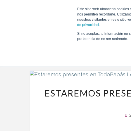
https://www.evento.love/blog/tag/agenda-todopapas-love
Este sitio web almacena cookies e
nos permiten recordarte. Utilizam
nuestros visitantes en este sitio
de privacidad
.
Si no aceptas, tu información no s
Evento.love
»
agenda todopapas loves madrid 2016
preferencia de no ser rastreado.
ESTAREMOS PRESE