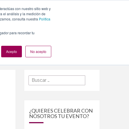
teractúas con nuestro sitio web y
PLANES
NUESTROS EVENTOS
BLOG
CONTACTO
 el análisis y la medición de
lizamos, consulta nuestra
Política
egador para recordar tu
Acepto
No acepto
Buscar
Buscar
por:
S
¿QUIERES CELEBRAR CON
NOSOTROS TU EVENTO?