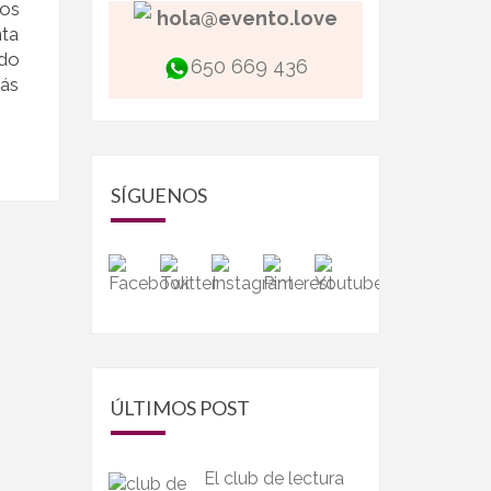
os
hola@evento.love
nta
ndo
650 669 436
pás
SÍGUENOS
ÚLTIMOS POST
El club de lectura