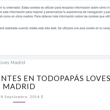
s-madrid-2016/
n tu ordenador. Estas cookies se utilizan para recopilar información sobre cómo in
INICIO
QUIÉNES SOMOS
TE OFRECEMOS
os esta información para mejorar y personalizar tu experiencia de navegación y para
 web como en otros medios. Para obtener más información sobre las cookies que uti
erá rastreada cuando visites este sitio web. Se utilizará una sola cookie en tu nav
Navegando Por
Etiqueta:
Agenda Todopapas Loves Madrid 2016
ESTAREMOS
NTES EN TODOPAPÁS LOVE
PRESENTES
MADRID
EN
TODOPAPÁS
Comentarios
LOVES
28 Septiembre, 2016
MADRID