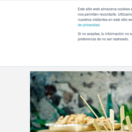
https://www.evento.love/blog/tag/baby-shower-planing/
Este sitio web almacena cookies e
nos permiten recordarte. Utilizam
nuestros visitantes en este sitio
de privacidad
.
Si no aceptas, tu información no s
Evento.love
»
baby shower planing
preferencia de no ser rastreado.