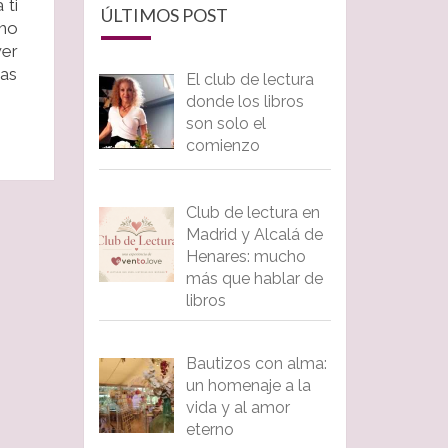
 ti
ÚLTIMOS POST
cho
wer
was
El club de lectura
donde los libros
son solo el
comienzo
Club de lectura en
Madrid y Alcalá de
Henares: mucho
más que hablar de
libros
Bautizos con alma:
un homenaje a la
vida y al amor
eterno