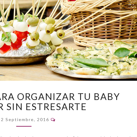
5
ARA ORGANIZAR TU BABY
CONSEJOS
 SIN ESTRESARTE
PARA
ORGANIZAR
Comentarios
TU
12 Septiembre, 2016
BABY
SHOWER