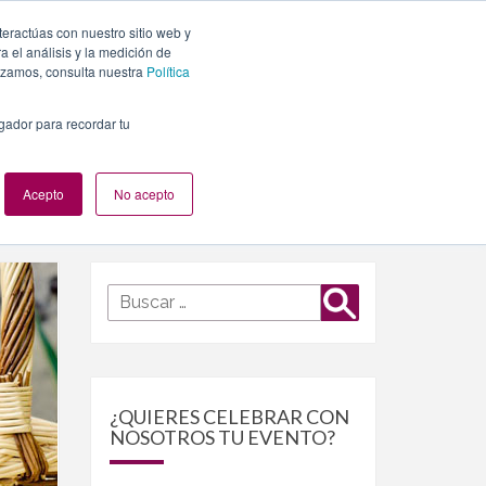
teractúas con nuestro sitio web y
PLANES
NUESTROS EVENTOS
BLOG
CONTACTO
 el análisis y la medición de
lizamos, consulta nuestra
Política
egador para recordar tu
Acepto
No acepto
Buscar
Buscar
por:
¿QUIERES CELEBRAR CON
NOSOTROS TU EVENTO?