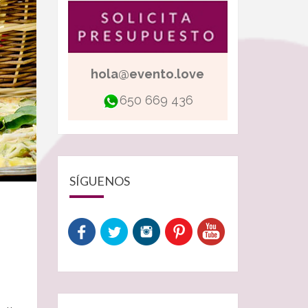
hola@evento.love
650 669 436
SÍGUENOS