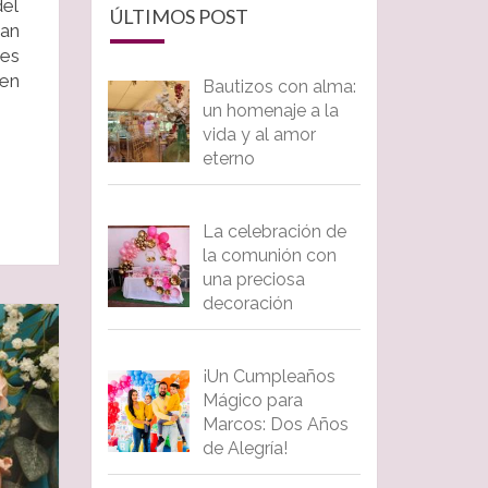
del
ÚLTIMOS POST
ran
 es
 en
Bautizos con alma:
un homenaje a la
vida y al amor
eterno
La celebración de
la comunión con
una preciosa
decoración
¡Un Cumpleaños
Mágico para
Marcos: Dos Años
de Alegría!