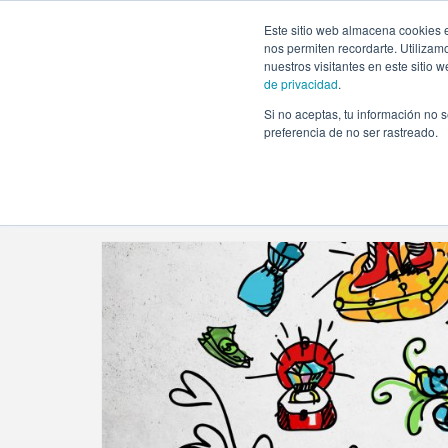
https://www.evento.love/blog/tag/bridal-assistant/
Este sitio web almacena cookies e
nos permiten recordarte. Utilizam
nuestros visitantes en este sitio
de privacidad
.
Si no aceptas, tu información no s
Evento.love
»
bridal assistant
preferencia de no ser rastreado.