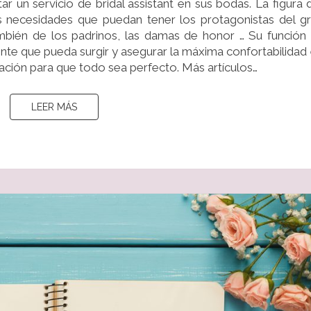
 un servicio de bridal assistant en sus bodas. La figura 
DE
as necesidades que puedan tener los protagonistas del g
LO
ambién de los padrinos, las damas de honor … Su función
QUE
nte que pueda surgir y asegurar la máxima confortabilidad
IMAGINAS!
ración para que todo sea perfecto. Más artículos…
LEER MÁS
LEER MÁS