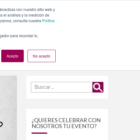
teractúas con nuestro sitio web y
PLANES
NUESTROS EVENTOS
BLOG
CONTACTO
 el análisis y la medición de
lizamos, consulta nuestra
Política
egador para recordar tu
Acepto
No acepto
Buscar
Buscar
por:
¿QUIERES CELEBRAR CON
NOSOTROS TU EVENTO?