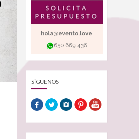
hola@evento.love
650 669 436
SÍGUENOS
S