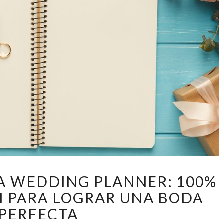
LA
LA WEDDING PLANNER: 100%
FUNCIÓN
N PARA LOGRAR UNA BODA
DE
LA
PERFECTA
WEDDING