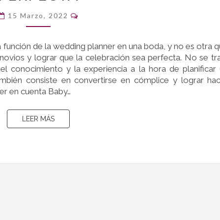
PLANNER:
Comentarios
15 Marzo, 2022
100%
DE
 función de la wedding planner en una boda, y no es otra 
IMPLICACIÓN
 novios y lograr que la celebración sea perfecta. No se tr
PARA
el conocimiento y la experiencia a la hora de planificar
LOGRAR
ambién consiste en convertirse en cómplice y lograr ha
UNA
ener en cuenta Baby…
BODA
PERFECTA
LEER MÁS
LEER MÁS