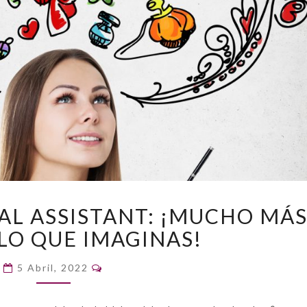
SERVICIO
DAL ASSISTANT: ¡MUCHO MÁ
DE
 LO QUE IMAGINAS!
BRIDAL
ASSISTANT:
Comentarios
¡MUCHO
5 Abril, 2022
MÁS
ÚTIL