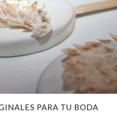
8
IGINALES PARA TU BODA
DULCES
ORIGINALES
Comentarios