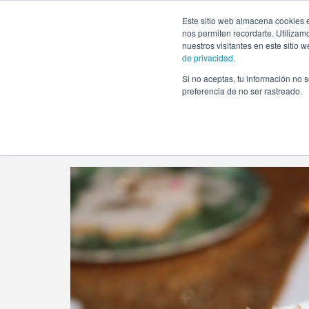
https://www.evento.love/blog/tag/cupcakes-originales/
Este sitio web almacena cookies e
nos permiten recordarte. Utilizam
nuestros visitantes en este sitio
de privacidad
.
Si no aceptas, tu información no s
Evento.love
»
cupcakes originales
preferencia de no ser rastreado.