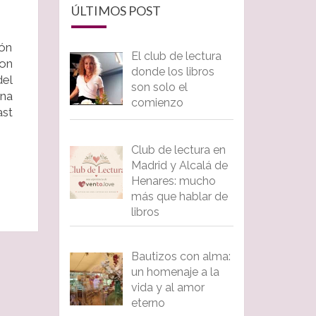
ÚLTIMOS POST
cón
El club de lectura
son
donde los libros
del
son solo el
na
comienzo
ast
Club de lectura en
Madrid y Alcalá de
Henares: mucho
más que hablar de
libros
Bautizos con alma:
un homenaje a la
vida y al amor
eterno