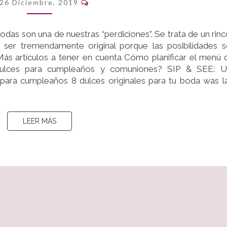
26 Diciembre, 2019
PARA
TU
BODA
odas son una de nuestras “perdiciones”. Se trata de un rin
ser tremendamente original porque las posibilidades 
! Más artículos a tener en cuenta Cómo planificar el menú 
lces para cumpleaños y comuniones? SIP & SEE: U
 para cumpleaños 8 dulces originales para tu boda was l
LEER MÁS
LEER MÁS