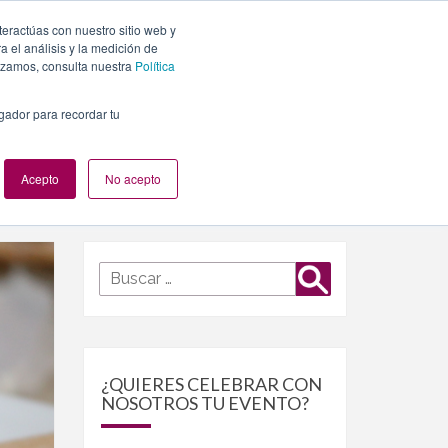
teractúas con nuestro sitio web y
PLANES
NUESTROS EVENTOS
BLOG
CONTACTO
 el análisis y la medición de
lizamos, consulta nuestra
Política
egador para recordar tu
Acepto
No acepto
Buscar
Buscar
por:
¿QUIERES CELEBRAR CON
NOSOTROS TU EVENTO?