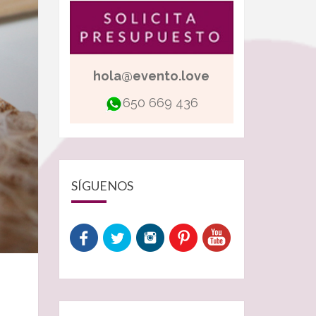
hola@evento.love
650 669 436
SÍGUENOS