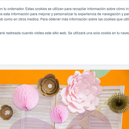
shower/
n tu ordenador. Estas cookies se utilizan para recopilar información sobre cómo in
INICIO
QUIÉNES SOMOS
TE OFRECEMOS
os esta información para mejorar y personalizar tu experiencia de navegación y para
 web como en otros medios. Para obtener más información sobre las cookies que uti
erá rastreada cuando visites este sitio web. Se utilizará una sola cookie en tu nav
Navegando Por
Etiqueta:
Decoracion Fucsia Baby Shower