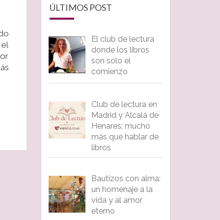
ÚLTIMOS POST
ndo
El club de lectura
 el
donde los libros
or
son solo el
Más
comienzo
Club de lectura en
Madrid y Alcalá de
Henares: mucho
más que hablar de
libros
Bautizos con alma:
un homenaje a la
vida y al amor
eterno