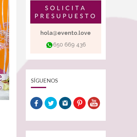
hola@evento.love
650 669 436
SÍGUENOS