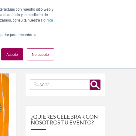
teractúas con nuestro sitio web y
PLANES
NUESTROS EVENTOS
BLOG
CONTACTO
 el análisis y la medición de
lizamos, consulta nuestra
Política
egador para recordar tu
Acepto
No acepto
Buscar
Buscar
por:
¿QUIERES CELEBRAR CON
NOSOTROS TU EVENTO?