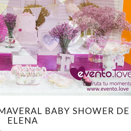
EL
RIMAVERAL BABY SHOWER DE
FLORIDO
ELENA
Y
PRIMAVERAL