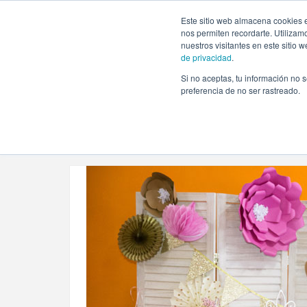
https://www.evento.love/blog/tag/decoracion-fucsia-baby-
Este sitio web almacena cookies e
nos permiten recordarte. Utilizam
nuestros visitantes en este sitio
de privacidad
.
Si no aceptas, tu información no s
Evento.love
»
decoracion fucsia baby shower
preferencia de no ser rastreado.