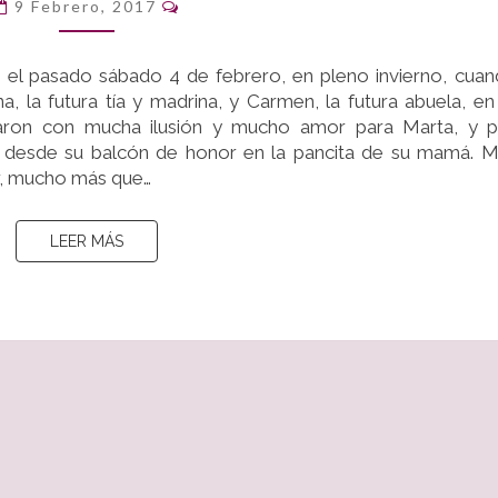
Comentarios
BABY
9 Febrero, 2017
SHOWER
DE
e el pasado sábado 4 de febrero, en pleno invierno, cua
ELENA
, la futura tía y madrina, y Carmen, la futura abuela, en
aron con mucha ilusión y mucho amor para Marta, y p
utó desde su balcón de honor en la pancita de su mamá. 
r, mucho más que…
LEER MÁS
LEER MÁS