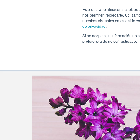
https://www.evento.love/blog/tag/decorar-con-flores-un-b
Este sitio web almacena cookies e
nos permiten recordarte. Utilizam
nuestros visitantes en este sitio
de privacidad
.
Si no aceptas, tu información no s
Evento.love
»
decorar con flores un baby shower
preferencia de no ser rastreado.