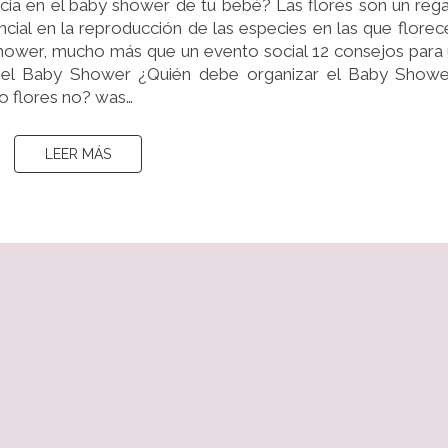
cia en el baby shower de tu bebé? Las flores son un reg
SI
cial en la reproducción de las especies en las que florec
O
Shower, mucho más que un evento social 12 consejos para
FLORES
el Baby Shower ¿Quién debe organizar el Baby Showe
NO?
 o flores no? was…
LEER MÁS
LEER MÁS