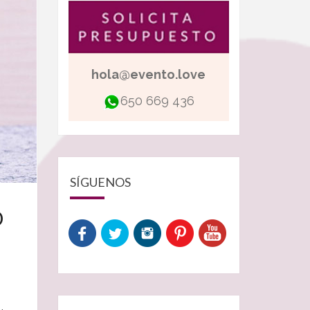
hola@evento.love
650 669 436
SÍGUENOS
O