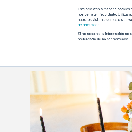
https://www.evento.love/blog/tag/decorar-las-mesas/
Este sitio web almacena cookies e
nos permiten recordarte. Utilizam
nuestros visitantes en este sitio
de privacidad
.
Si no aceptas, tu información no s
Evento.love
»
decorar las mesas
preferencia de no ser rastreado.