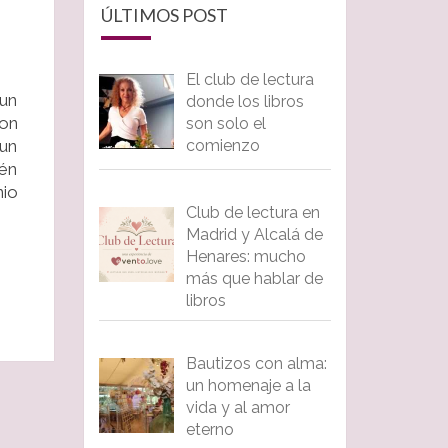
ÚLTIMOS POST
El club de lectura
 un
donde los libros
con
son solo el
comienzo
 un
ién
nio
Club de lectura en
Madrid y Alcalá de
Henares: mucho
más que hablar de
libros
Bautizos con alma:
un homenaje a la
vida y al amor
eterno