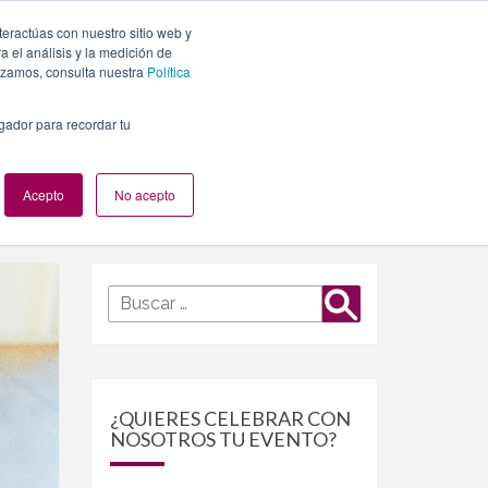
teractúas con nuestro sitio web y
PLANES
NUESTROS EVENTOS
BLOG
CONTACTO
 el análisis y la medición de
lizamos, consulta nuestra
Política
egador para recordar tu
Acepto
No acepto
Buscar
Buscar
por:
¿QUIERES CELEBRAR CON
NOSOTROS TU EVENTO?