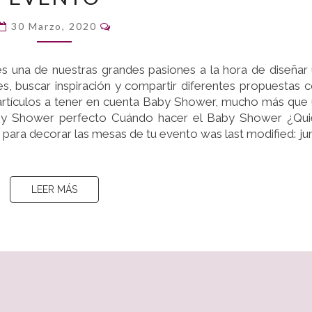
DECORAR
Comentarios
LAS
30 Marzo, 2020
MESAS
DE
s una de nuestras grandes pasiones a la hora de diseñar
TU
, buscar inspiración y compartir diferentes propuestas 
EVENTO
rtículos a tener en cuenta Baby Shower, mucho más que
aby Shower perfecto Cuándo hacer el Baby Shower ¿Qu
para decorar las mesas de tu evento was last modified: ju
LEER MÁS
LEER MÁS