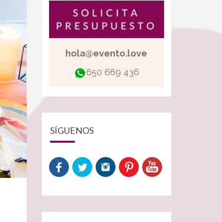
hola@evento.love
650 669 436
SÍGUENOS