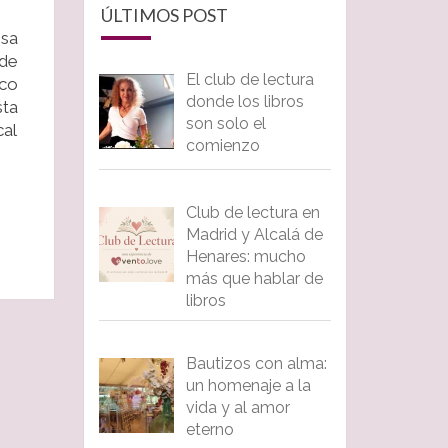
ÚLTIMOS POST
esa
 de
El club de lectura
rco
donde los libros
sta
son solo el
cal
comienzo
Club de lectura en
Madrid y Alcalá de
Henares: mucho
más que hablar de
libros
Bautizos con alma:
un homenaje a la
vida y al amor
eterno