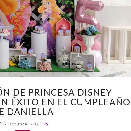
LA
ÓN DE PRINCESA DISNEY
DECORACIÓN
UN ÉXITO EN EL CUMPLEAÑO
DE
PRINCESA
E DANIELLA
DISNEY
RAPUNZEL,
Comentarios
6 Octubre, 2023
TODO