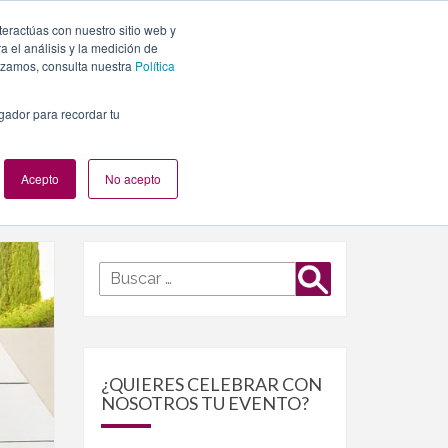
teractúas con nuestro sitio web y
PLANES
NUESTROS EVENTOS
BLOG
CONTACTO
 el análisis y la medición de
lizamos, consulta nuestra
Política
egador para recordar tu
Acepto
No acepto
Buscar
Buscar
por:
¿QUIERES CELEBRAR CON
NOSOTROS TU EVENTO?