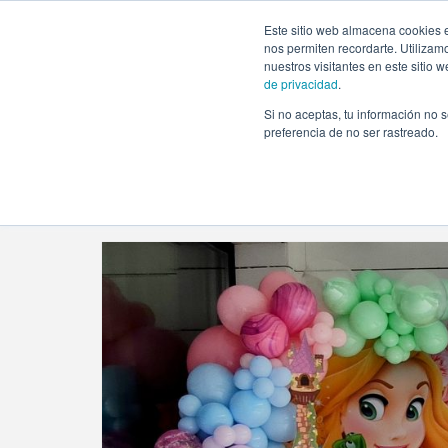
https://www.evento.love/blog/tag/disney-princess/
Este sitio web almacena cookies e
nos permiten recordarte. Utilizam
nuestros visitantes en este sitio
de privacidad
.
Si no aceptas, tu información no s
Evento.love
»
disney princess
preferencia de no ser rastreado.