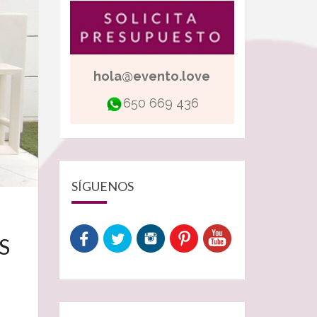
hola@evento.love
650 669 436
SÍGUENOS
S