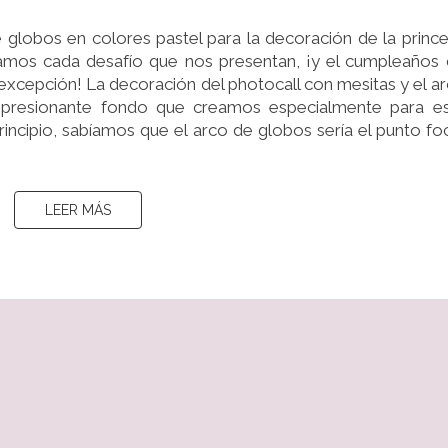
UN
globos en colores pastel para la decoración de la princ
ÉXITO
mos cada desafío que nos presentan, ¡y el cumpleaños
EN
 excepción! La decoración del photocall con mesitas y el a
EL
impresionante fondo que creamos especialmente para e
CUMPLEAÑOS
incipio, sabíamos que el arco de globos sería el punto fo
DE
DANIELLA
LEER MÁS
LEER MÁS