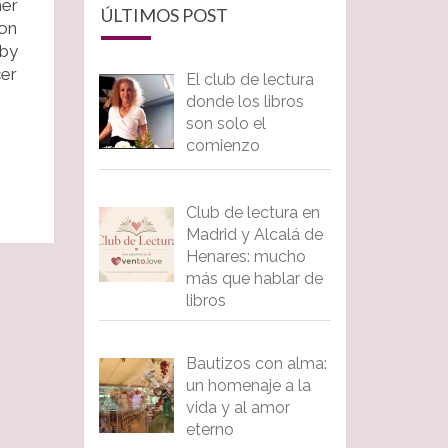
mer
ÚLTIMOS POST
son
aby
cer
El club de lectura
donde los libros
son solo el
comienzo
Club de lectura en
Madrid y Alcalá de
Henares: mucho
más que hablar de
libros
Bautizos con alma:
un homenaje a la
vida y al amor
eterno