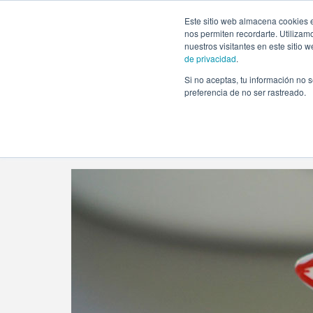
https://www.evento.love/blog/tag/diversion-primer-cumple
Este sitio web almacena cookies e
nos permiten recordarte. Utilizam
nuestros visitantes en este sitio
de privacidad
.
Si no aceptas, tu información no s
Evento.love
»
diversion primer cumpleaños
preferencia de no ser rastreado.