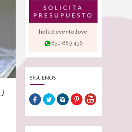
hola@evento.love
650 669 436
SÍGUENOS
U