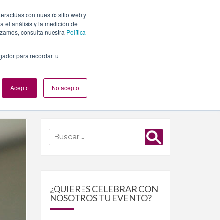
teractúas con nuestro sitio web y
PLANES
NUESTROS EVENTOS
BLOG
CONTACTO
 el análisis y la medición de
lizamos, consulta nuestra
Política
egador para recordar tu
Acepto
No acepto
Buscar
Buscar
por:
¿QUIERES CELEBRAR CON
NOSOTROS TU EVENTO?