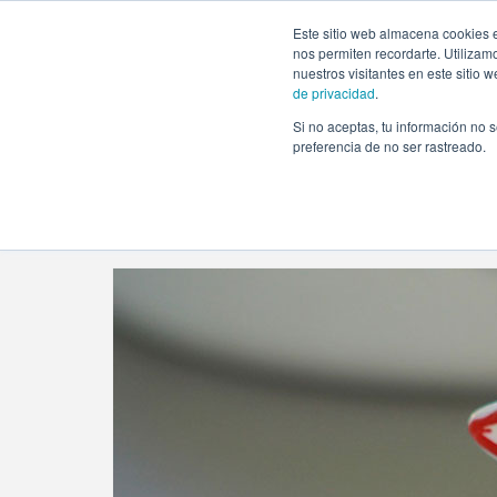
https://www.evento.love/blog/tag/el-primer-cumpleanos/
Este sitio web almacena cookies e
nos permiten recordarte. Utilizam
nuestros visitantes en este sitio
de privacidad
.
Si no aceptas, tu información no s
Evento.love
»
el primer cumpleaños
preferencia de no ser rastreado.