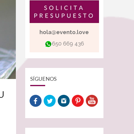
hola@evento.love
650 669 436
SÍGUENOS
U