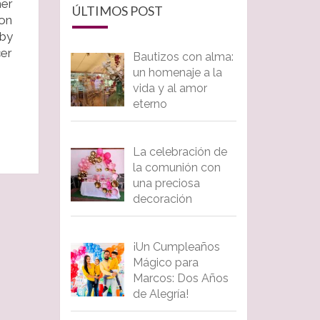
mer
ÚLTIMOS POST
son
aby
cer
Bautizos con alma:
un homenaje a la
vida y al amor
eterno
La celebración de
la comunión con
una preciosa
decoración
¡Un Cumpleaños
Mágico para
Marcos: Dos Años
de Alegría!