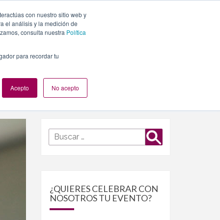
teractúas con nuestro sitio web y
PLANES
NUESTROS EVENTOS
BLOG
CONTACTO
 el análisis y la medición de
lizamos, consulta nuestra
Política
egador para recordar tu
Acepto
No acepto
Buscar
Buscar
por:
¿QUIERES CELEBRAR CON
NOSOTROS TU EVENTO?