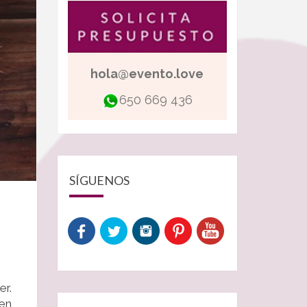
hola@evento.love
650 669 436
SÍGUENOS
er.
 en