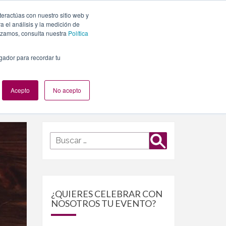
teractúas con nuestro sitio web y
PLANES
NUESTROS EVENTOS
BLOG
CONTACTO
 el análisis y la medición de
lizamos, consulta nuestra
Política
egador para recordar tu
Acepto
No acepto
Buscar
Buscar
por:
¿QUIERES CELEBRAR CON
NOSOTROS TU EVENTO?