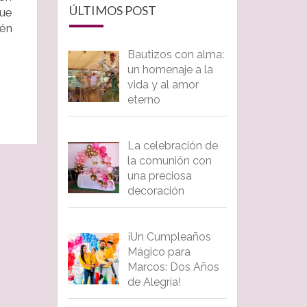
ÚLTIMOS POST
que
ién
Bautizos con alma:
un homenaje a la
vida y al amor
eterno
La celebración de
la comunión con
una preciosa
decoración
¡Un Cumpleaños
Mágico para
Marcos: Dos Años
de Alegría!