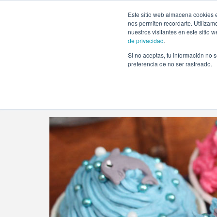
https://www.evento.love/blog/tag/organizar-un-baby-show
Este sitio web almacena cookies e
nos permiten recordarte. Utilizam
nuestros visitantes en este sitio
de privacidad
.
Si no aceptas, tu información no s
Evento.love
»
organizar un baby shower
preferencia de no ser rastreado.