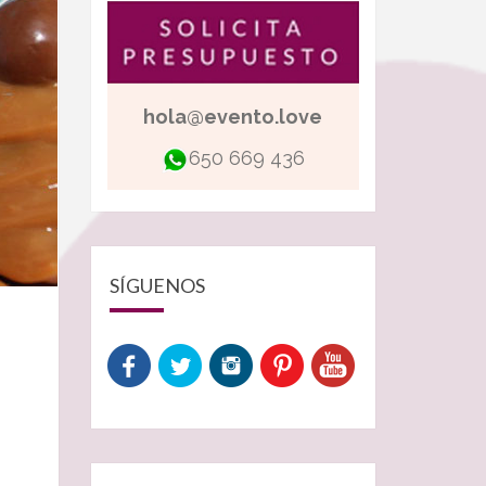
hola@evento.love
650 669 436
SÍGUENOS