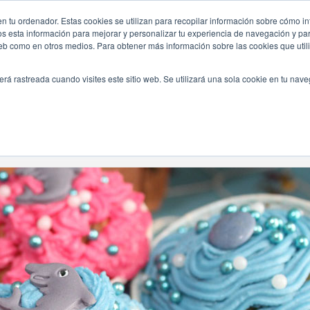
er/
n tu ordenador. Estas cookies se utilizan para recopilar información sobre cómo in
INICIO
QUIÉNES SOMOS
TE OFRECEMOS
os esta información para mejorar y personalizar tu experiencia de navegación y para
 web como en otros medios. Para obtener más información sobre las cookies que uti
erá rastreada cuando visites este sitio web. Se utilizará una sola cookie en tu nav
Navegando Por
Etiqueta:
Organizar Un Baby Shower