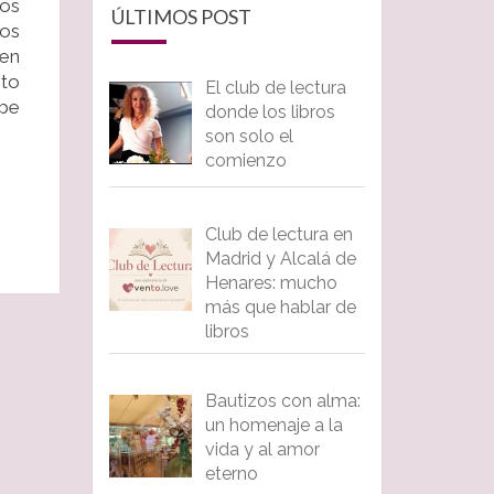
tos
ÚLTIMOS POST
tos
 en
nto
El club de lectura
be
donde los libros
son solo el
comienzo
Club de lectura en
Madrid y Alcalá de
Henares: mucho
más que hablar de
libros
Bautizos con alma:
un homenaje a la
vida y al amor
eterno