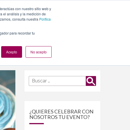
teractúas con nuestro sitio web y
PLANES
NUESTROS EVENTOS
BLOG
CONTACTO
 el análisis y la medición de
lizamos, consulta nuestra
Política
egador para recordar tu
Acepto
No acepto
Buscar
Buscar
por:
¿QUIERES CELEBRAR CON
NOSOTROS TU EVENTO?