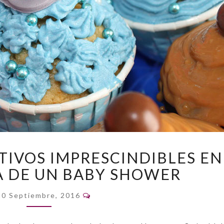
OBJETOS
TIVOS IMPRESCINDIBLES EN
DECORATIVOS
A DE UN BABY SHOWER
IMPRESCINDIBLES
EN
Comentarios
LA
10 Septiembre, 2016
TEMÁTICA
DE