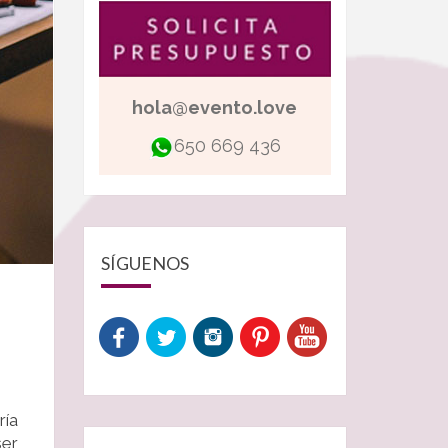
hola@evento.love
650 669 436
SÍGUENOS
ría
ser