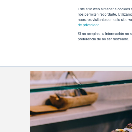
https://www.evento.love/blog/tag/pasteles/
Este sitio web almacena cookies e
nos permiten recordarte. Utilizam
nuestros visitantes en este sitio
de privacidad
.
Si no aceptas, tu información no s
Evento.love
»
pasteles
preferencia de no ser rastreado.