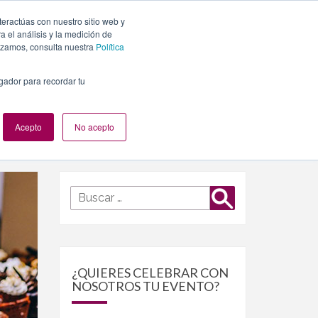
teractúas con nuestro sitio web y
PLANES
NUESTROS EVENTOS
BLOG
CONTACTO
 el análisis y la medición de
lizamos, consulta nuestra
Política
egador para recordar tu
Acepto
No acepto
Buscar
Buscar
por:
¿QUIERES CELEBRAR CON
NOSOTROS TU EVENTO?